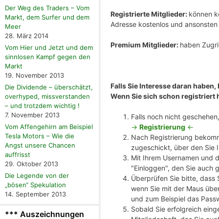
Der Weg des Traders – Vom
Registrierte Mitglieder:
können ko
Markt, dem Surfer und dem
Adresse kostenlos und ansonste
Meer
28. März 2014
Premium Mitglieder:
haben Zugrif
Vom Hier und Jetzt und dem
sinnlosen Kampf gegen den
Markt
19. November 2013
Falls Sie Interesse daran haben,
Die Dividende – überschätzt,
Wenn Sie sich schon registriert 
overhyped, missverstanden
– und trotzdem wichtig !
7. November 2013
Falls noch nicht geschehen, 
->
Registrierung
<-
Vom Affengehirn am Beispiel
Tesla Motors – Wie die
Nach Registrierung bekomm
Angst unsere Chancen
zugeschickt, über den Sie 
auffrisst
Mit Ihrem Usernamen und de
29. Oktober 2013
"Einloggen", den Sie auch 
Die Legende von der
Überprüfen Sie bitte, dass
„bösen“ Spekulation
wenn Sie mit der Maus über
14. September 2013
und zum Beispiel das Pass
Sobald Sie erfolgreich eing
*** Auszeichnungen