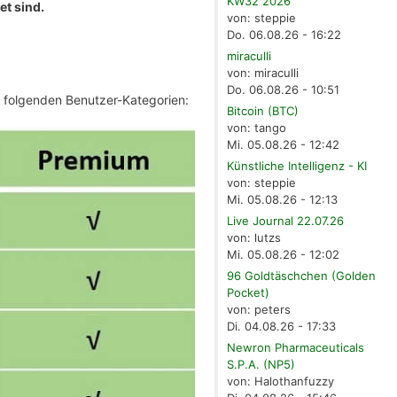
KW32 2026
et sind.
von: steppie
Do. 06.08.26 - 16:22
miraculli
von: miraculli
Do. 06.08.26 - 10:51
e folgenden Benutzer-Kategorien:
Bitcoin (BTC)
von: tango
Mi. 05.08.26 - 12:42
Künstliche Intelligenz - KI
von: steppie
Mi. 05.08.26 - 12:13
Live Journal 22.07.26
von: lutzs
Mi. 05.08.26 - 12:02
96 Goldtäschchen (Golden
Pocket)
von: peters
Di. 04.08.26 - 17:33
Newron Pharmaceuticals
S.P.A. (NP5)
von: Halothanfuzzy