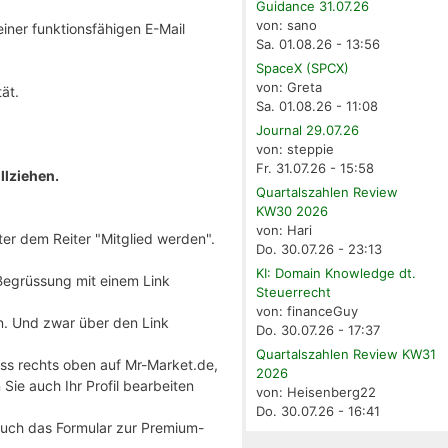
Guidance 31.07.26
von: sano
ner funktionsfähigen E-Mail
Sa. 01.08.26 - 13:56
SpaceX (SPCX)
von: Greta
ät.
Sa. 01.08.26 - 11:08
Journal 29.07.26
von: steppie
Fr. 31.07.26 - 15:58
llziehen.
Quartalszahlen Review
KW30 2026
von: Hari
nter dem Reiter "Mitglied werden".
Do. 30.07.26 - 23:13
KI: Domain Knowledge dt.
Begrüssung mit einem Link
Steuerrecht
von: financeGuy
n. Und zwar über den Link
Do. 30.07.26 - 17:37
Quartalszahlen Review KW31
ass rechts oben auf Mr-Market.de,
2026
ie auch Ihr Profil bearbeiten
von: Heisenberg22
Do. 30.07.26 - 16:41
 auch das Formular zur Premium-