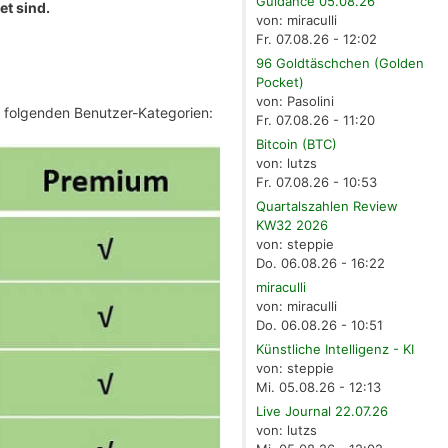
Guidance 05.08.26
et sind.
von: miraculli
Fr. 07.08.26 - 12:02
96 Goldtäschchen (Golden
Pocket)
von: Pasolini
e folgenden Benutzer-Kategorien:
Fr. 07.08.26 - 11:20
Bitcoin (BTC)
von: lutzs
Fr. 07.08.26 - 10:53
Quartalszahlen Review
KW32 2026
von: steppie
Do. 06.08.26 - 16:22
miraculli
von: miraculli
Do. 06.08.26 - 10:51
Künstliche Intelligenz - KI
von: steppie
Mi. 05.08.26 - 12:13
Live Journal 22.07.26
von: lutzs