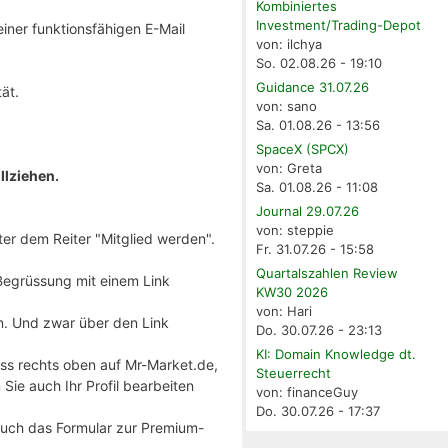
Kombiniertes
Investment/Trading-Depot
ner funktionsfähigen E-Mail
von: ilchya
So. 02.08.26 - 19:10
Guidance 31.07.26
ät.
von: sano
Sa. 01.08.26 - 13:56
SpaceX (SPCX)
von: Greta
llziehen.
Sa. 01.08.26 - 11:08
Journal 29.07.26
von: steppie
nter dem Reiter "Mitglied werden".
Fr. 31.07.26 - 15:58
Quartalszahlen Review
Begrüssung mit einem Link
KW30 2026
von: Hari
n. Und zwar über den Link
Do. 30.07.26 - 23:13
KI: Domain Knowledge dt.
ass rechts oben auf Mr-Market.de,
Steuerrecht
ie auch Ihr Profil bearbeiten
von: financeGuy
Do. 30.07.26 - 17:37
 auch das Formular zur Premium-