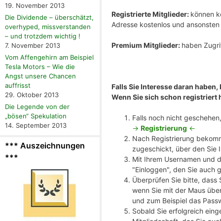
19. November 2013
Registrierte Mitglieder:
können ko
Die Dividende – überschätzt,
Adresse kostenlos und ansonste
overhyped, missverstanden
– und trotzdem wichtig !
Premium Mitglieder:
haben Zugrif
7. November 2013
Vom Affengehirn am Beispiel
Tesla Motors – Wie die
Angst unsere Chancen
auffrisst
Falls Sie Interesse daran haben,
29. Oktober 2013
Wenn Sie sich schon registriert 
Die Legende von der
„bösen“ Spekulation
Falls noch nicht geschehen, 
14. September 2013
->
Registrierung
<-
Nach Registrierung bekomm
*** Auszeichnungen
zugeschickt, über den Sie 
***
Mit Ihrem Usernamen und de
"Einloggen", den Sie auch 
Überprüfen Sie bitte, dass
wenn Sie mit der Maus über
und zum Beispiel das Pass
Sobald Sie erfolgreich eing