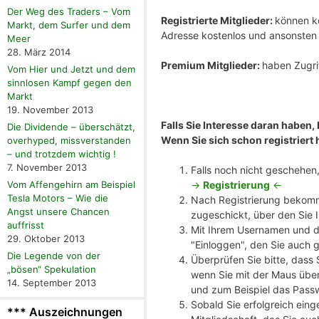
Der Weg des Traders – Vom
Registrierte Mitglieder:
können ko
Markt, dem Surfer und dem
Adresse kostenlos und ansonste
Meer
28. März 2014
Premium Mitglieder:
haben Zugrif
Vom Hier und Jetzt und dem
sinnlosen Kampf gegen den
Markt
19. November 2013
Falls Sie Interesse daran haben,
Die Dividende – überschätzt,
Wenn Sie sich schon registriert 
overhyped, missverstanden
– und trotzdem wichtig !
7. November 2013
Falls noch nicht geschehen, 
->
Registrierung
<-
Vom Affengehirn am Beispiel
Tesla Motors – Wie die
Nach Registrierung bekomm
Angst unsere Chancen
zugeschickt, über den Sie 
auffrisst
Mit Ihrem Usernamen und de
29. Oktober 2013
"Einloggen", den Sie auch 
Die Legende von der
Überprüfen Sie bitte, dass
„bösen“ Spekulation
wenn Sie mit der Maus über
14. September 2013
und zum Beispiel das Pass
Sobald Sie erfolgreich eing
*** Auszeichnungen