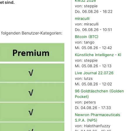
KW32 2026
et sind.
von: steppie
Do. 06.08.26 - 16:22
miraculli
von: miraculli
Do. 06.08.26 - 10:51
e folgenden Benutzer-Kategorien:
Bitcoin (BTC)
von: tango
Mi. 05.08.26 - 12:42
Künstliche Intelligenz - KI
von: steppie
Mi. 05.08.26 - 12:13
Live Journal 22.07.26
von: lutzs
Mi. 05.08.26 - 12:02
96 Goldtäschchen (Golden
Pocket)
von: peters
Di. 04.08.26 - 17:33
Newron Pharmaceuticals
S.P.A. (NP5)
von: Halothanfuzzy