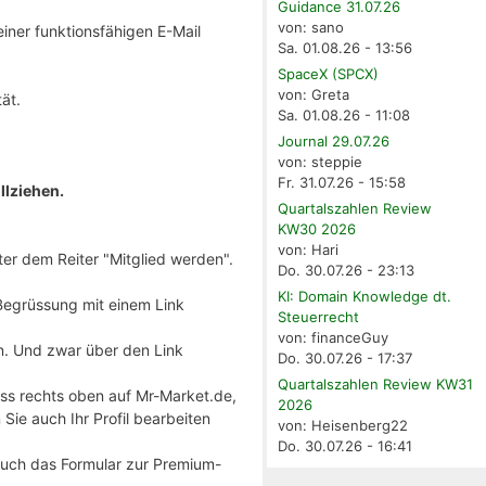
Guidance 31.07.26
von: sano
ner funktionsfähigen E-Mail
Sa. 01.08.26 - 13:56
SpaceX (SPCX)
von: Greta
ät.
Sa. 01.08.26 - 11:08
Journal 29.07.26
von: steppie
Fr. 31.07.26 - 15:58
llziehen.
Quartalszahlen Review
KW30 2026
von: Hari
nter dem Reiter "Mitglied werden".
Do. 30.07.26 - 23:13
KI: Domain Knowledge dt.
Begrüssung mit einem Link
Steuerrecht
von: financeGuy
n. Und zwar über den Link
Do. 30.07.26 - 17:37
Quartalszahlen Review KW31
ass rechts oben auf Mr-Market.de,
2026
ie auch Ihr Profil bearbeiten
von: Heisenberg22
Do. 30.07.26 - 16:41
 auch das Formular zur Premium-