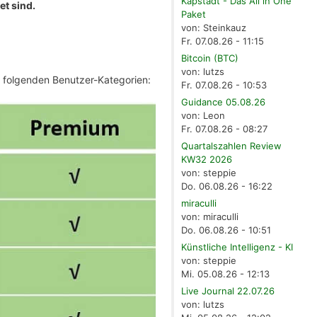
Kapstadt - Das All in One
et sind.
Paket
von: Steinkauz
Fr. 07.08.26 - 11:15
Bitcoin (BTC)
von: lutzs
e folgenden Benutzer-Kategorien:
Fr. 07.08.26 - 10:53
Guidance 05.08.26
von: Leon
Fr. 07.08.26 - 08:27
Quartalszahlen Review
KW32 2026
von: steppie
Do. 06.08.26 - 16:22
miraculli
von: miraculli
Do. 06.08.26 - 10:51
Künstliche Intelligenz - KI
von: steppie
Mi. 05.08.26 - 12:13
Live Journal 22.07.26
von: lutzs