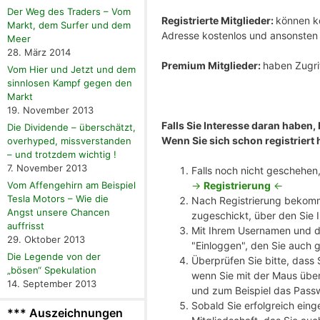
Der Weg des Traders – Vom
Registrierte Mitglieder:
können ko
Markt, dem Surfer und dem
Adresse kostenlos und ansonste
Meer
28. März 2014
Premium Mitglieder:
haben Zugrif
Vom Hier und Jetzt und dem
sinnlosen Kampf gegen den
Markt
19. November 2013
Falls Sie Interesse daran haben,
Die Dividende – überschätzt,
Wenn Sie sich schon registriert 
overhyped, missverstanden
– und trotzdem wichtig !
7. November 2013
Falls noch nicht geschehen, 
->
Registrierung
<-
Vom Affengehirn am Beispiel
Tesla Motors – Wie die
Nach Registrierung bekomm
Angst unsere Chancen
zugeschickt, über den Sie 
auffrisst
Mit Ihrem Usernamen und de
29. Oktober 2013
"Einloggen", den Sie auch 
Die Legende von der
Überprüfen Sie bitte, dass
„bösen“ Spekulation
wenn Sie mit der Maus über
14. September 2013
und zum Beispiel das Pass
Sobald Sie erfolgreich eing
*** Auszeichnungen