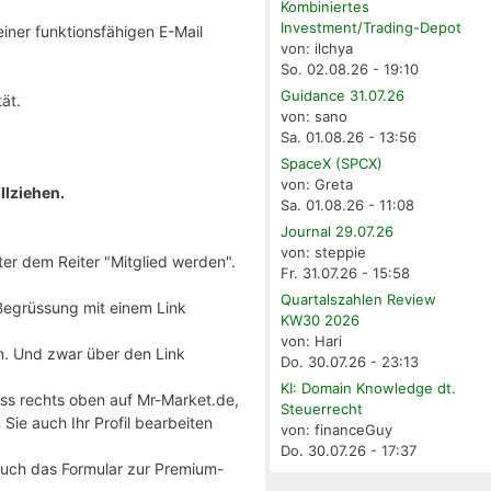
Kombiniertes
Investment/Trading-Depot
ner funktionsfähigen E-Mail
von: ilchya
So. 02.08.26 - 19:10
Guidance 31.07.26
ät.
von: sano
Sa. 01.08.26 - 13:56
SpaceX (SPCX)
von: Greta
llziehen.
Sa. 01.08.26 - 11:08
Journal 29.07.26
von: steppie
nter dem Reiter "Mitglied werden".
Fr. 31.07.26 - 15:58
Quartalszahlen Review
Begrüssung mit einem Link
KW30 2026
von: Hari
n. Und zwar über den Link
Do. 30.07.26 - 23:13
KI: Domain Knowledge dt.
ass rechts oben auf Mr-Market.de,
Steuerrecht
ie auch Ihr Profil bearbeiten
von: financeGuy
Do. 30.07.26 - 17:37
 auch das Formular zur Premium-