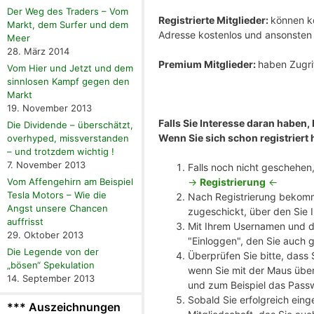
Der Weg des Traders – Vom
Registrierte Mitglieder:
können ko
Markt, dem Surfer und dem
Adresse kostenlos und ansonste
Meer
28. März 2014
Premium Mitglieder:
haben Zugrif
Vom Hier und Jetzt und dem
sinnlosen Kampf gegen den
Markt
19. November 2013
Falls Sie Interesse daran haben,
Die Dividende – überschätzt,
Wenn Sie sich schon registriert 
overhyped, missverstanden
– und trotzdem wichtig !
7. November 2013
Falls noch nicht geschehen, 
->
Registrierung
<-
Vom Affengehirn am Beispiel
Tesla Motors – Wie die
Nach Registrierung bekomm
Angst unsere Chancen
zugeschickt, über den Sie 
auffrisst
Mit Ihrem Usernamen und de
29. Oktober 2013
"Einloggen", den Sie auch 
Die Legende von der
Überprüfen Sie bitte, dass
„bösen“ Spekulation
wenn Sie mit der Maus über
14. September 2013
und zum Beispiel das Pass
Sobald Sie erfolgreich eing
*** Auszeichnungen