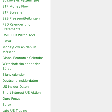
Bulkowskis Pattern Site
ETF Money Flow
ETF Screener
EZB Pressemitteilungen
FED Kalender und
Statements
CME FED Watch Tool
Finviz
Moneyflow an den US
Märkten
Global Economic Calendar
Wirtschaftskalender der
Börsen
Bilanzkalender
Deutsche Insiderdaten
US Insider Daten
Short Interest US Aktien
Guru Focus
Eurex
Late US Trading