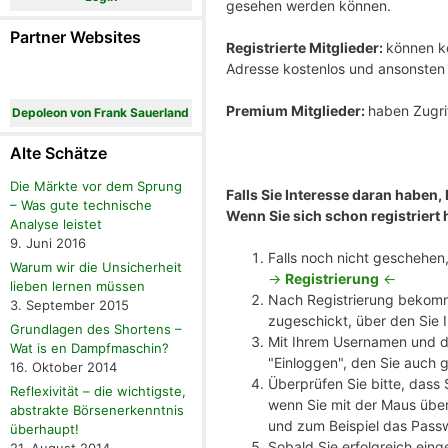
gesehen werden können.
Partner Websites
Registrierte Mitglieder:
können ko
Adresse kostenlos und ansonste
Premium Mitglieder:
haben Zugrif
Depoleon von Frank Sauerland
Alte Schätze
Die Märkte vor dem Sprung
Falls Sie Interesse daran haben,
– Was gute technische
Wenn Sie sich schon registriert 
Analyse leistet
9. Juni 2016
Falls noch nicht geschehen, 
Warum wir die Unsicherheit
->
Registrierung
<-
lieben lernen müssen
Nach Registrierung bekomm
3. September 2015
zugeschickt, über den Sie 
Grundlagen des Shortens –
Mit Ihrem Usernamen und de
Wat is en Dampfmaschin?
"Einloggen", den Sie auch 
16. Oktober 2014
Überprüfen Sie bitte, dass
Reflexivität – die wichtigste,
wenn Sie mit der Maus über
abstrakte Börsenerkenntnis
und zum Beispiel das Pass
überhaupt!
Sobald Sie erfolgreich eing
21. August 2014