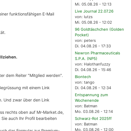
Mi. 05.08.26 - 12:13
Live Journal 22.07.26
ner funktionsfähigen E-Mail
von: lutzs
Mi. 05.08.26 - 12:02
96 Goldtäschchen (Golden
ät.
Pocket)
von: peters
Di. 04.08.26 - 17:33
Newron Pharmaceuticals
llziehen.
S.P.A. (NP5)
von: Halothanfuzzy
Di. 04.08.26 - 15:46
nter dem Reiter "Mitglied werden".
Biontech
von: tango
Begrüssung mit einem Link
Di. 04.08.26 - 12:34
Entspannung zum
n. Und zwar über den Link
Wochenende
von: Batman
Mo. 03.08.26 - 12:14
ass rechts oben auf Mr-Market.de,
ie auch Ihr Profil bearbeiten
Schwarz-Rot 2025ff
von: Batman
Mo. 03.08.26 - 12:00
 auch das Formular zur Premium-