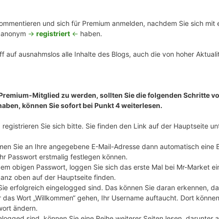
mmentieren und sich für Premium anmelden, nachdem Sie sich mit ei
n anonym
->
registriert
<-
haben.
f auf ausnahmslos alle Inhalte des Blogs, auch die von hoher Aktualit
 Premium-Mitglied zu werden, sollten Sie die folgenden Schritte vo
haben, können Sie sofort bei Punkt 4 weiterlesen.
registrieren Sie sich bitte. Sie finden den Link auf der Hauptseite u
en Sie an Ihre angegebene E-Mail-Adresse dann automatisch eine 
Ihr Passwort erstmalig festlegen können.
m obigen Passwort, loggen Sie sich das erste Mal bei Mr-Market ei
ganz oben auf der Hauptseite finden.
 Sie erfolgreich eingelogged sind. Das können Sie daran erkennen, d
 das Wort „Willkommen“ gehen, Ihr Username auftaucht. Dort können S
wort ändern.
elogged sind, können Sie eine Reihe weiterer Seiten lesen, darunter