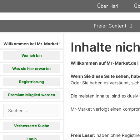
Zum
Über Hari
Üb
Inhalt
springen
Freier Content
Inhalte nic
Willkommen bei Mr. Market!
Wer ich bin
Willkommen auf Mr-Market.de !
Was sie hier erwartet
Wenn Sie diese Seite sehen, haben
Registrierung
Oder Sie haben es versäumt, sich 
Premium Mitglied werden
Die meisten Inhalte, sind exklusi
Suchen
Mr-Market verfolgt einen komprom
nach:
Verbesserte Suche
Freie Leser:
haben ohne Registrier
Login