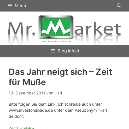
Zum
Menü
Inhalt
springen
Blog Inhalt
Das Jahr neigt sich – Zeit
für Muße
13. Dezember 2011
von
Hari
Bitte folgen Sie dem Link, ich schreibe auch unter
www.investorsinside.de unter dem Pseudonym “Hari
Seldon”:
Zeit für Muße