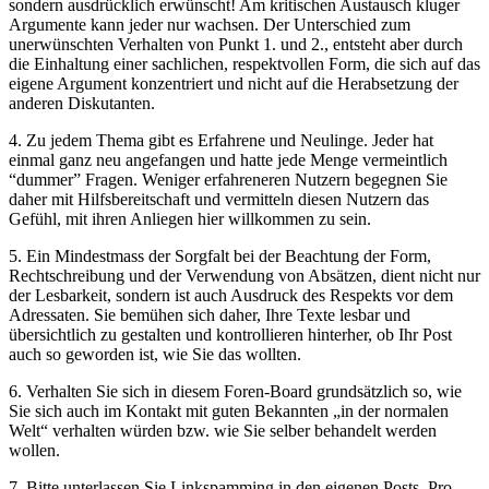
sondern ausdrücklich erwünscht! Am kritischen Austausch kluger
Argumente kann jeder nur wachsen. Der Unterschied zum
unerwünschten Verhalten von Punkt 1. und 2., entsteht aber durch
die Einhaltung einer sachlichen, respektvollen Form, die sich auf das
eigene Argument konzentriert und nicht auf die Herabsetzung der
anderen Diskutanten.
4. Zu jedem Thema gibt es Erfahrene und Neulinge. Jeder hat
einmal ganz neu angefangen und hatte jede Menge vermeintlich
“dummer” Fragen. Weniger erfahreneren Nutzern begegnen Sie
daher mit Hilfsbereitschaft und vermitteln diesen Nutzern das
Gefühl, mit ihren Anliegen hier willkommen zu sein.
5. Ein Mindestmass der Sorgfalt bei der Beachtung der Form,
Rechtschreibung und der Verwendung von Absätzen, dient nicht nur
der Lesbarkeit, sondern ist auch Ausdruck des Respekts vor dem
Adressaten. Sie bemühen sich daher, Ihre Texte lesbar und
übersichtlich zu gestalten und kontrollieren hinterher, ob Ihr Post
auch so geworden ist, wie Sie das wollten.
6. Verhalten Sie sich in diesem Foren-Board grundsätzlich so, wie
Sie sich auch im Kontakt mit guten Bekannten „in der normalen
Welt“ verhalten würden bzw. wie Sie selber behandelt werden
wollen.
7. Bitte unterlassen Sie Linkspamming in den eigenen Posts. Pro