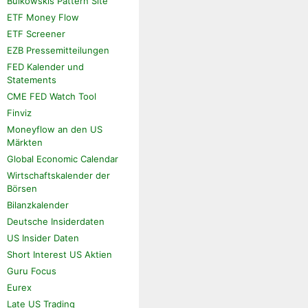
Bulkowskis Pattern Site
ETF Money Flow
ETF Screener
EZB Pressemitteilungen
FED Kalender und
Statements
CME FED Watch Tool
Finviz
Moneyflow an den US
Märkten
Global Economic Calendar
Wirtschaftskalender der
Börsen
Bilanzkalender
Deutsche Insiderdaten
US Insider Daten
Short Interest US Aktien
Guru Focus
Eurex
Late US Trading