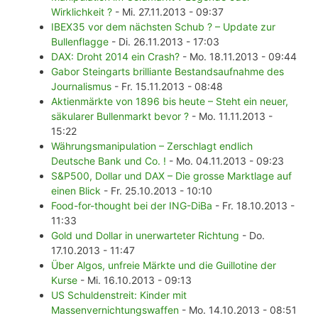
Wirklichkeit ?
- Mi. 27.11.2013 - 09:37
IBEX35 vor dem nächsten Schub ? – Update zur
Bullenflagge
- Di. 26.11.2013 - 17:03
DAX: Droht 2014 ein Crash?
- Mo. 18.11.2013 - 09:44
Gabor Steingarts brilliante Bestandsaufnahme des
Journalismus
- Fr. 15.11.2013 - 08:48
Aktienmärkte von 1896 bis heute – Steht ein neuer,
säkularer Bullenmarkt bevor ?
- Mo. 11.11.2013 -
15:22
Währungsmanipulation – Zerschlagt endlich
Deutsche Bank und Co. !
- Mo. 04.11.2013 - 09:23
S&P500, Dollar und DAX – Die grosse Marktlage auf
einen Blick
- Fr. 25.10.2013 - 10:10
Food-for-thought bei der ING-DiBa
- Fr. 18.10.2013 -
11:33
Gold und Dollar in unerwarteter Richtung
- Do.
17.10.2013 - 11:47
Über Algos, unfreie Märkte und die Guillotine der
Kurse
- Mi. 16.10.2013 - 09:13
US Schuldenstreit: Kinder mit
Massenvernichtungswaffen
- Mo. 14.10.2013 - 08:51