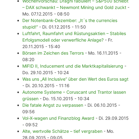
Wochenvorschau: Draghi fabuliert – S&P500 schiebt
– DAX schwankt – Newmont Mining und Gold zuckt
-
Mo. 07.12.2015 - 08:50
Der Notenbank-Dezember: „It´s the currencies
stupid!“
- Di. 01.12.2015 - 11:50
Luftfahrt, Raumfahrt und Rüstungsaktien – Stabiles
Erfolgsmodell oder verwerfliche Anlage?
- Fr.
20.11.2015 - 15:40
Börsen im Zeichen des Terrors
- Mo. 16.11.2015 -
08:20
MiFID II, Inducement und die Marktkapitalisierung
-
Do. 29.10.2015 - 10:24
Was uns „All Inclusive“ über den Wert des Euros sagt
- Di. 20.10.2015 - 11:16
Autonome Systeme – Coruscant und Trantor lassen
grüssen
- Do. 15.10.2015 - 10:34
Die fatale Angst zu verpassen
- Di. 06.10.2015 -
09:56
Vol-X-wagen und Finanzblog Award
- Di. 29.09.2015
- 09:52
Alte, wertvolle Schätze – tief vergraben
- Mo.
28.09.2015 - 09:05