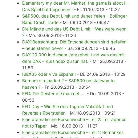
Elementary my dear Mr. Market: the game is afoot ! –
Das Spiel hat begonnen !
- Fr. 11.10.2013 - 10:27
S&P500, das Debt Limit und Janet Yellen – Bollinger
Band Crash Trade
- Mi. 09.10.2013 - 09:47
Die Märkte und das US Debt Limit – Was wäre wenn
?
- Mo. 30.09.2013 - 11:26
DAX-Betrachtung: Die Entscheidungen sind gefallen
– neue stehen bevor
- Sa. 28.09.2013 - 06:45
DAX 20.000 in diesem Jahrzehnt. Und was das mit
dem DAX – Kursindex zu tun hat.
- Mi. 25.09.2013 -
11:53
IBEX35 oder Viva España !
- Di. 24.09.2013 - 10:29
Bernanke reloaded ? – S&P500 on stairway to
heaven ?
- Fr. 20.09.2013 - 08:54
FED: Die Geister die man rief ….
- Do. 19.09.2013 -
08:53
FED Day – Wie Sie den Tag der Volatilität und
Reversals überstehen
- Mi. 18.09.2013 - 09:21
Eine dramatische Börsenwoche – Teil 2: To Taper or
not to Taper
- Mo. 16.09.2013 - 11:27
Eine dramatische Börsenwoche – Teil 1: Bernankes