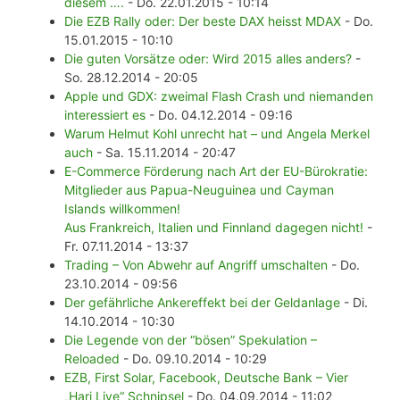
diesem ….
- Do. 22.01.2015 - 10:14
Die EZB Rally oder: Der beste DAX heisst MDAX
- Do.
15.01.2015 - 10:10
Die guten Vorsätze oder: Wird 2015 alles anders?
-
So. 28.12.2014 - 20:05
Apple und GDX: zweimal Flash Crash und niemanden
interessiert es
- Do. 04.12.2014 - 09:16
Warum Helmut Kohl unrecht hat – und Angela Merkel
auch
- Sa. 15.11.2014 - 20:47
E-Commerce Förderung nach Art der EU-Bürokratie:
Mitglieder aus Papua-Neuguinea und Cayman
Islands willkommen!
Aus Frankreich, Italien und Finnland dagegen nicht!
-
Fr. 07.11.2014 - 13:37
Trading – Von Abwehr auf Angriff umschalten
- Do.
23.10.2014 - 09:56
Der gefährliche Ankereffekt bei der Geldanlage
- Di.
14.10.2014 - 10:30
Die Legende von der “bösen” Spekulation –
Reloaded
- Do. 09.10.2014 - 10:29
EZB, First Solar, Facebook, Deutsche Bank – Vier
„Hari Live“ Schnipsel
- Do. 04.09.2014 - 11:02