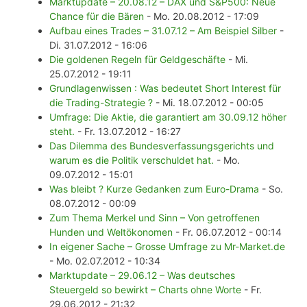
Marktupdate – 20.08.12 – DAX und S&P500: Neue
Chance für die Bären
- Mo. 20.08.2012 - 17:09
Aufbau eines Trades – 31.07.12 – Am Beispiel Silber
-
Di. 31.07.2012 - 16:06
Die goldenen Regeln für Geldgeschäfte
- Mi.
25.07.2012 - 19:11
Grundlagenwissen : Was bedeutet Short Interest für
die Trading-Strategie ?
- Mi. 18.07.2012 - 00:05
Umfrage: Die Aktie, die garantiert am 30.09.12 höher
steht.
- Fr. 13.07.2012 - 16:27
Das Dilemma des Bundesverfassungsgerichts und
warum es die Politik verschuldet hat.
- Mo.
09.07.2012 - 15:01
Was bleibt ? Kurze Gedanken zum Euro-Drama
- So.
08.07.2012 - 00:09
Zum Thema Merkel und Sinn – Von getroffenen
Hunden und Weltökonomen
- Fr. 06.07.2012 - 00:14
In eigener Sache – Grosse Umfrage zu Mr-Market.de
- Mo. 02.07.2012 - 10:34
Marktupdate – 29.06.12 – Was deutsches
Steuergeld so bewirkt – Charts ohne Worte
- Fr.
29.06.2012 - 21:32