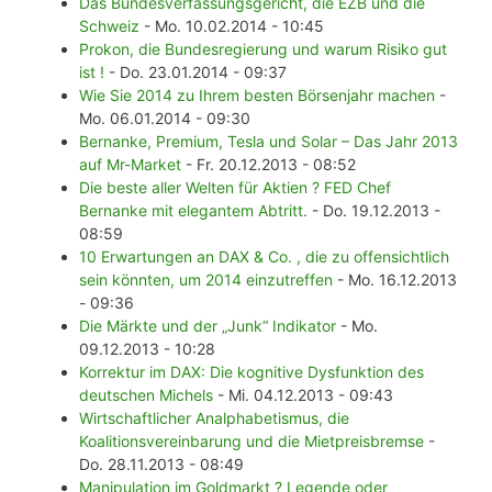
Das Bundesverfassungsgericht, die EZB und die
Schweiz
- Mo. 10.02.2014 - 10:45
Prokon, die Bundesregierung und warum Risiko gut
ist !
- Do. 23.01.2014 - 09:37
Wie Sie 2014 zu Ihrem besten Börsenjahr machen
-
Mo. 06.01.2014 - 09:30
Bernanke, Premium, Tesla und Solar – Das Jahr 2013
auf Mr-Market
- Fr. 20.12.2013 - 08:52
Die beste aller Welten für Aktien ? FED Chef
Bernanke mit elegantem Abtritt.
- Do. 19.12.2013 -
08:59
10 Erwartungen an DAX & Co. , die zu offensichtlich
sein könnten, um 2014 einzutreffen
- Mo. 16.12.2013
- 09:36
Die Märkte und der „Junk“ Indikator
- Mo.
09.12.2013 - 10:28
Korrektur im DAX: Die kognitive Dysfunktion des
deutschen Michels
- Mi. 04.12.2013 - 09:43
Wirtschaftlicher Analphabetismus, die
Koalitionsvereinbarung und die Mietpreisbremse
-
Do. 28.11.2013 - 08:49
Manipulation im Goldmarkt ? Legende oder