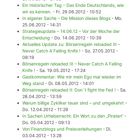
Ein historischer Tag – Das Ende Deutschlands, wie
wir es kennen.
- Fr. 29.06.2012 - 10:52
In eigener Sache – Die Mission dieses Blogs
- Mo.
25.06.2012 - 14:31
Strategieupdate – 14.06.12 – Vor der Woche der
Entscheidung
- Do. 14.06.2012 - 10:39
Aktuelles Update zu: Börsenregeln reloaded III –
Never Catch A Falling Knife !
- So. 27.05.2012 -
08:19
Börsenregeln reloaded III – Never Catch A Falling
Knife !
- Sa. 19.05.2012 - 17:24
Gastkommentar: Wie mir mein Ego mal wieder im
Weg stand
- Di. 08.05.2012 - 14:01
Börsenregeln reloaded II: Don´t fight the Fed !
- Sa.
28.04.2012 - 13:59
Warum billige Zykliker teuer sind – und umgekehrt
-
Do. 12.04.2012 - 11:29
In Sachen Urheberrecht: Ein Wort zu den „Piraten“
-
Do. 05.04.2012 - 09:13
Von Finanzblogs und Preisverleihungen
- Di.
03.04.2012 - 13:28