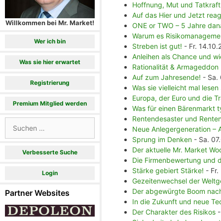
Hoffnung, Mut und Tatkraft
Auf das Hier und Jetzt reag
Willkommen bei Mr. Market!
ONE or TWO – 5 Jahre dan
Warum es Risikomanagemen
Wer ich bin
Streben ist gut!
- Fr. 14.10.
Anleihen als Chance und wie
Was sie hier erwartet
Rationalität & Armageddon
Auf zum Jahresende!
- Sa.
Registrierung
Was sie vielleicht mal lesen 
Europa, der Euro und die T
Premium Mitglied werden
Was für einen Bärenmarkt ty
Rentendesaster und Rente
Suchen
Neue Anlegergeneration – A
nach:
Sprung im Denken
- Sa. 07
Der aktuelle Mr. Market Wo
Verbesserte Suche
Die Firmenbewertung und d
Stärke gebiert Stärke!
- Fr.
Login
Gezeitenwechsel der Weltg
Der abgewürgte Boom nac
Partner Websites
In die Zukunft und neue Te
Der Charakter des Risikos
-