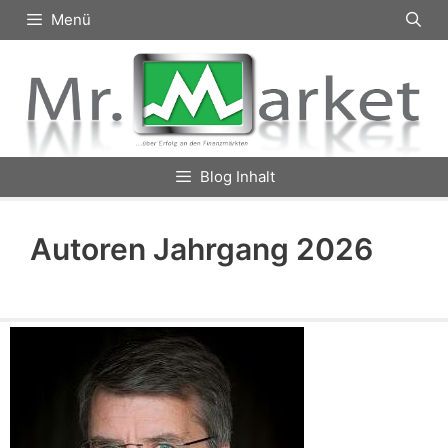
Zum
Menü
Inhalt
springen
Blog Inhalt
Autoren Jahrgang 2026