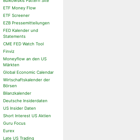
Bulkowskis Pattern Site
ETF Money Flow
ETF Screener
EZB Pressemitteilungen
FED Kalender und
Statements
CME FED Watch Tool
Finviz
Moneyflow an den US
Märkten
Global Economic Calendar
Wirtschaftskalender der
Börsen
Bilanzkalender
Deutsche Insiderdaten
US Insider Daten
Short Interest US Aktien
Guru Focus
Eurex
Late US Trading