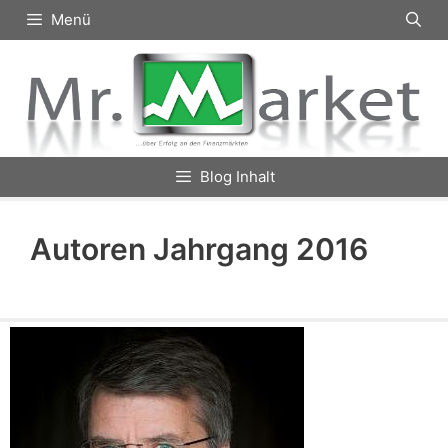
Zum
Menü
Inhalt
springen
Blog Inhalt
Autoren Jahrgang 2016