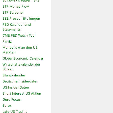
Bulkowskis Pattern Site
ETF Money Flow
ETF Screener
EZB Pressemitteilungen
FED Kalender und
Statements
CME FED Watch Tool
Finviz
Moneyflow an den US
Märkten
Global Economic Calendar
Wirtschaftskalender der
Börsen
Bilanzkalender
Deutsche Insiderdaten
US Insider Daten
Short Interest US Aktien
Guru Focus
Eurex
Late US Trading