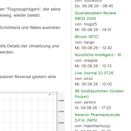
von: holzwurm
Do. 06.08.26 - 08:45
chen "Flugzeugträgers", der seine
Quartalszahlen Review
nweg, wieder belebt.
KW32 2026
von: Hogi25
 Schottland und Wales austreten
Mi. 05.08.26 - 14:31
Bitcoin (BTC)
von: tango
r die Details der Umsetzung und
Mi. 05.08.26 - 12:42
werden.
Künstliche Intelligenz - KI
von: steppie
Mi. 05.08.26 - 12:13
Live Journal 22.07.26
assiven Reversal gestern eine
von: lutzs
Mi. 05.08.26 - 12:02
96 Goldtäschchen (Golden
Pocket)
von: peters
Di. 04.08.26 - 17:33
Newron Pharmaceuticals
S.P.A. (NP5)
von: Halothanfuzzy