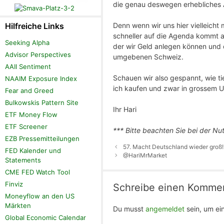
die genau deswegen erhebliches A
Denn wenn wir uns hier vielleicht 
Hilfreiche Links
schneller auf die Agenda kommt al
Seeking Alpha
der wir Geld anlegen können und d
Advisor Perspectives
umgebenen Schweiz.
AAII Sentiment
Schauen wir also gespannt, wie ti
NAAIM Exposure Index
ich kaufen und zwar in grossem U
Fear and Greed
Bulkowskis Pattern Site
Ihr Hari
ETF Money Flow
ETF Screener
*** Bitte beachten Sie bei der Nu
EZB Pressemitteilungen
57. Macht Deutschland wieder groß!
FED Kalender und
@HariMrMarket
Statements
CME FED Watch Tool
Finviz
Schreibe einen Komme
Moneyflow an den US
Märkten
Du musst
angemeldet
sein, um e
Global Economic Calendar