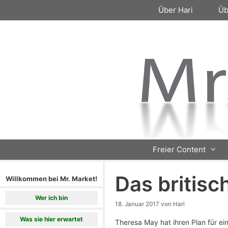
Zum
Über Hari
Üb
Inhalt
springen
Freier Content
Das britisc
Willkommen bei Mr. Market!
Wer ich bin
18. Januar 2017
von
Hari
Was sie hier erwartet
Theresa May hat ihren Plan für ein