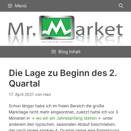
Zum
Menü
Inhalt
springen
Blog Inhalt
Die Lage zu Beginn des 2.
Quartal
17. April 2021
von
Hari
Schon länger habe ich im freien Bereich die große
Marktlage nicht mehr eingeordnet, zuletzt hatte ich vor 3
Monaten in
-> wo wir am Jahresanfang stehen <-
unter
anderem den typischen, saisonalen Ablauf beschrieben,
der nach einem starken 4. Quartal gerne eine Fortsetzung