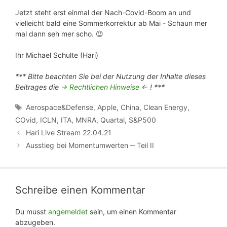
Jetzt steht erst einmal der Nach-Covid-Boom an und
vielleicht bald eine Sommerkorrektur ab Mai - Schaun mer
mal dann seh mer scho. 😉
Ihr Michael Schulte (Hari)
*** Bitte beachten Sie bei der Nutzung der Inhalte dieses
Beitrages die
-> Rechtlichen Hinweise <-
! ***
Schlagwörter
Aerospace&Defense
,
Apple
,
China
,
Clean Energy
,
COvid
,
ICLN
,
ITA
,
MNRA
,
Quartal
,
S&P500
Hari Live Stream 22.04.21
Ausstieg bei Momentumwerten ‒ Teil II
Schreibe einen Kommentar
Du musst
angemeldet
sein, um einen Kommentar
abzugeben.