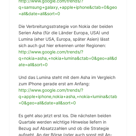
http://www.google.com/trends/?
q=samsung+galaxy,+apple+iphone&ctab=0&geo
=all&date=all&sort=0
Die Verbreitungsstrategie von Nokia der beiden
Serien Asha (für die Länder Europa, USA) und
Lumina (eher USA, Europa, später Asien) lässt
sich auch gut hier erkennen unter Regionen:
http://www.google.com/trends/?
q=nokia+asha,+nokia+lumina&ctab=0&geo=all&d
ate=all&sort=0
Und das Lumina steht mit dem Asha im Vergleich
zum iPhone gerade erst am Anfang:
http://www.google.com/trends/?
q=apple+iphone,nokia+asha,+nokia+lumina&ctab
=0&geo=all&date=all&sort=0
Es geht also jetzt erst los. Die nächsten beiden
Quartale werden wichtige Hinweise liefern in
Bezug auf Absatzzahlen und ob die Strategie
aufgeht. An der Börse (oder auch sonst mit An-