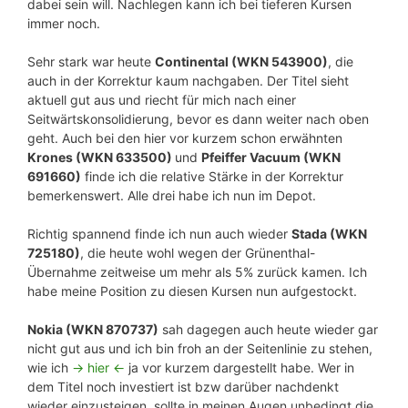
dabei sein will. Nachlegen kann ich bei tieferen Kursen
immer noch.
Sehr stark war heute
Continental (WKN 543900)
, die
auch in der Korrektur kaum nachgaben. Der Titel sieht
aktuell gut aus und riecht für mich nach einer
Seitwärtskonsolidierung, bevor es dann weiter nach oben
geht. Auch bei den hier vor kurzem schon erwähnten
Krones (WKN 633500)
und
Pfeiffer Vacuum (WKN
691660)
finde ich die relative Stärke in der Korrektur
bemerkenswert. Alle drei habe ich nun im Depot.
Richtig spannend finde ich nun auch wieder
Stada (WKN
725180)
, die heute wohl wegen der Grünenthal-
Übernahme zeitweise um mehr als 5% zurück kamen. Ich
habe meine Position zu diesen Kursen nun aufgestockt.
Nokia (WKN 870737)
sah dagegen auch heute wieder gar
nicht gut aus und ich bin froh an der Seitenlinie zu stehen,
wie ich
-> hier <-
ja vor kurzem dargestellt habe. Wer in
dem Titel noch investiert ist bzw darüber nachdenkt
wieder einzusteigen, sollte in meinen Augen unbedingt die