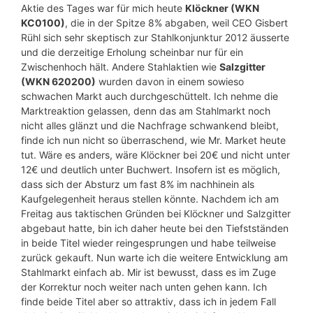
Aktie des Tages war für mich heute
Klöckner (WKN
KC0100)
, die in der Spitze 8% abgaben, weil CEO Gisbert
Rühl sich sehr skeptisch zur Stahlkonjunktur 2012 äusserte
und die derzeitige Erholung scheinbar nur für ein
Zwischenhoch hält. Andere Stahlaktien wie
Salzgitter
(WKN 620200)
wurden davon in einem sowieso
schwachen Markt auch durchgeschüttelt. Ich nehme die
Marktreaktion gelassen, denn das am Stahlmarkt noch
nicht alles glänzt und die Nachfrage schwankend bleibt,
finde ich nun nicht so überraschend, wie Mr. Market heute
tut. Wäre es anders, wäre Klöckner bei 20€ und nicht unter
12€ und deutlich unter Buchwert. Insofern ist es möglich,
dass sich der Absturz um fast 8% im nachhinein als
Kaufgelegenheit heraus stellen könnte. Nachdem ich am
Freitag aus taktischen Gründen bei Klöckner und Salzgitter
abgebaut hatte, bin ich daher heute bei den Tiefstständen
in beide Titel wieder reingesprungen und habe teilweise
zurück gekauft. Nun warte ich die weitere Entwicklung am
Stahlmarkt einfach ab. Mir ist bewusst, dass es im Zuge
der Korrektur noch weiter nach unten gehen kann. Ich
finde beide Titel aber so attraktiv, dass ich in jedem Fall