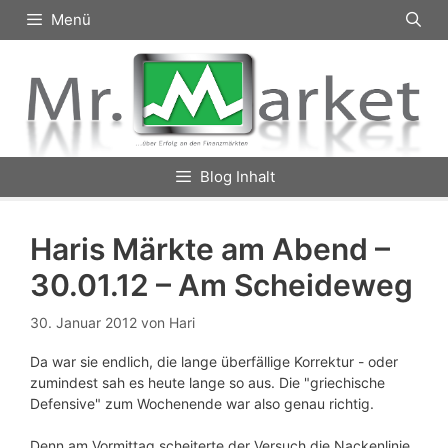
Zum
Menü
Inhalt
springen
Blog Inhalt
Haris Märkte am Abend –
30.01.12 – Am Scheideweg
30. Januar 2012
von
Hari
Da war sie endlich, die lange überfällige Korrektur - oder
zumindest sah es heute lange so aus. Die "griechische
Defensive" zum Wochenende war also genau richtig.
Denn am Vormittag scheiterte der Versuch die Nackenlinie