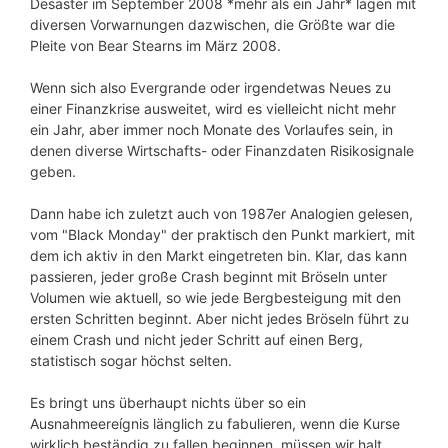
Desaster im September 2008 *mehr als ein Jahr* lagen mit
diversen Vorwarnungen dazwischen, die Größte war die
Pleite von Bear Stearns im März 2008.
Wenn sich also Evergrande oder irgendetwas Neues zu
einer Finanzkrise ausweitet, wird es vielleicht nicht mehr
ein Jahr, aber immer noch Monate des Vorlaufes sein, in
denen diverse Wirtschafts- oder Finanzdaten Risikosignale
geben.
Dann habe ich zuletzt auch von 1987er Analogien gelesen,
vom "Black Monday" der praktisch den Punkt markiert, mit
dem ich aktiv in den Markt eingetreten bin. Klar, das kann
passieren, jeder große Crash beginnt mit Bröseln unter
Volumen wie aktuell, so wie jede Bergbesteigung mit den
ersten Schritten beginnt. Aber nicht jedes Bröseln führt zu
einem Crash und nicht jeder Schritt auf einen Berg,
statistisch sogar höchst selten.
Es bringt uns überhaupt nichts über so ein
Ausnahmeereígnis länglich zu fabulieren, wenn die Kurse
wirklich beständig zu fallen beginnen, müssen wir halt