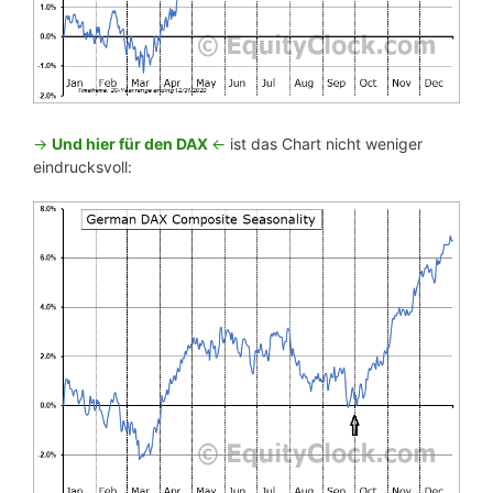
->
Und hier für den DAX
<-
ist das Chart nicht weniger
eindrucksvoll: