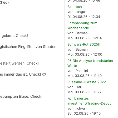
Di. 04.08.26 - 15:46
Check!
Biontech
von: tango
Di. 04.08.26 - 12:34
Entspannung zum
Wochenende
von: Batman
g gelernt. Check!
Mo. 03.08.26 - 12:14
Schwarz-Rot 2025ff
gistischen Eingriffen von Staaten
von: Batman
Mo. 03.08.26 - 12:00
95 Die Analyse trendstarker
estellt werden. Check!
Werte
von: Pasolini
as immer das ist. Check! 😉
Mo. 03.08.26 - 11:40
Russland-Ukraine 2022
von: Hari
Mo. 03.08.26 - 11:27
fgepumpten Blase. Check!
Kombiniertes
Investment/Trading-Depot
von: ilchya
So. 02.08.26 - 19:10