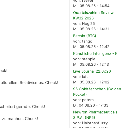
von: rsever
Mi. 05.08.26 - 14:54
Quartalszahlen Review
KW32 2026
von: Hogi25
Mi. 05.08.26 - 14:31
Bitcoin (BTC)
von: tango
Mi. 05.08.26 - 12:42
Künstliche Intelligenz - KI
von: steppie
Mi. 05.08.26 - 12:13
eck!
Live Journal 22.07.26
von: lutzs
Mi. 05.08.26 - 12:02
kulturellem Relativismus. Check!
96 Goldtäschchen (Golden
Pocket)
von: peters
Di. 04.08.26 - 17:33
scheitert gerade. Check!
Newron Pharmaceuticals
S.P.A. (NP5)
rt zu machen. Check!
von: Halothanfuzzy