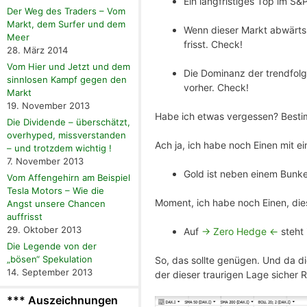
Ein langfristiges Top im S
Der Weg des Traders – Vom
Markt, dem Surfer und dem
Wenn dieser Markt abwärts z
Meer
frisst. Check!
28. März 2014
Vom Hier und Jetzt und dem
Die Dominanz der trendfolge
sinnlosen Kampf gegen den
vorher. Check!
Markt
19. November 2013
Habe ich etwas vergessen? Bestimm
Die Dividende – überschätzt,
overhyped, missverstanden
Ach ja, ich habe noch Einen mit 
– und trotzdem wichtig !
7. November 2013
Gold ist neben einem Bunk
Vom Affengehirn am Beispiel
Tesla Motors – Wie die
Moment, ich habe noch Einen, die
Angst unsere Chancen
auffrisst
29. Oktober 2013
Auf
-> Zero Hedge <-
steht 
Die Legende von der
„bösen“ Spekulation
So, das sollte genügen. Und da die
14. September 2013
der dieser traurigen Lage sicher 
*** Auszeichnungen