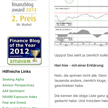
Uppps! Das sieht ja ziemlich bulli
Hari hier - mit einer Erklärung:
Hilfreiche Links
Nein, die spinnen nicht alle. Denn
Seeking Alpha
tausende andere, ziemlich kluge,
Advisor Perspectives
geschrieben habe.
AAII Sentiment
Die kennen die obige Liste ganz g
NAAIM Exposure Index
gedacht habe. Und trotzdem haben
Fear and Greed