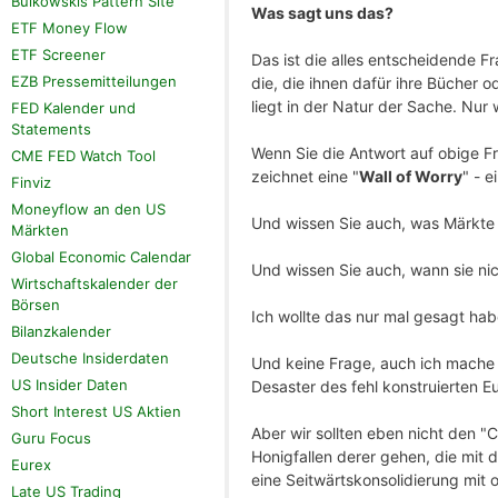
Bulkowskis Pattern Site
Was sagt uns das?
ETF Money Flow
ETF Screener
Das ist die alles entscheidende 
EZB Pressemitteilungen
die, die ihnen dafür ihre Bücher
liegt in der Natur der Sache. Nur 
FED Kalender und
Statements
Wenn Sie die Antwort auf obige Fr
CME FED Watch Tool
zeichnet eine "
Wall of Worry
" - 
Finviz
Moneyflow an den US
Und wissen Sie auch, was Märkte 
Märkten
Global Economic Calendar
Und wissen Sie auch, wann sie ni
Wirtschaftskalender der
Börsen
Ich wollte das nur mal gesagt haben
Bilanzkalender
Deutsche Insiderdaten
Und keine Frage, auch ich mache 
US Insider Daten
Desaster des fehl konstruierten E
Short Interest US Aktien
Aber wir sollten eben nicht den "C
Guru Focus
Honigfallen derer gehen, die mit d
Eurex
eine Seitwärtskonsolidierung mit 
Late US Trading