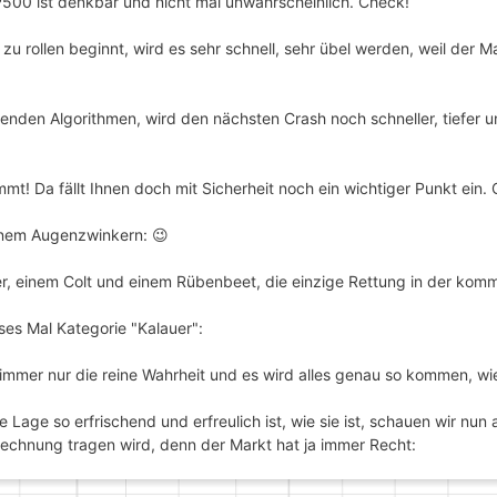
&P500 ist denkbar und nicht mal unwahrscheinlich. Check!
u rollen beginnt, wird es sehr schnell, sehr übel werden, weil der M
nden Algorithmen, wird den nächsten Crash noch schneller, tiefer un
t! Da fällt Ihnen doch mit Sicherheit noch ein wichtiger Punkt ein.
einem Augenzwinkern: 😉
er, einem Colt und einem Rübenbeet, die einzige Rettung in der ko
ses Mal Kategorie "Kalauer":
immer nur die reine Wahrheit und es wird alles genau so kommen, w
 Lage so erfrischend und erfreulich ist, wie sie ist, schauen wir nun 
Rechnung tragen wird, denn der Markt hat ja immer Recht: