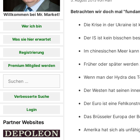
5. August 2015
von
Hari
Betrachten wir doch mal "fundam
Willkommen bei Mr. Market!
Die Krise in der Ukraine ist
Wer ich bin
Der IS ist kein bisschen be
Was sie hier erwartet
Im chinesischen Meer kann j
Registrierung
Früher oder später werden
Premium Mitglied werden
Wenn man der Hydra des Te
Suchen
nach:
Der Westen hat seinen inner
Verbesserte Suche
Der Euro ist eine Fehlkonst
Login
Das Brüsseler Europa der B
Partner Websites
Amerika hat sich als unfähi