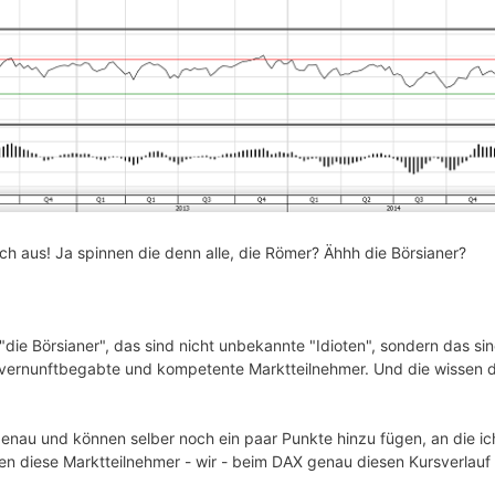
sch aus! Ja spinnen die denn alle, die Römer? Ähhh die Börsianer?
 "die Börsianer", das sind nicht unbekannte "Idioten", sondern das sind
 vernunftbegabte und kompetente Marktteilnehmer. Und die wissen da
enau und können selber noch ein paar Punkte hinzu fügen, an die ich
 diese Marktteilnehmer - wir - beim DAX genau diesen Kursverlauf 