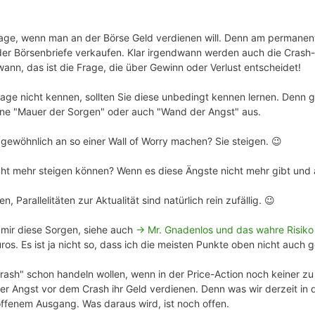
Frage, wenn man an der Börse Geld verdienen will. Denn am permane
 oder Börsenbriefe verkaufen. Klar irgendwann werden auch die Cras
wann, das ist die Frage, die über Gewinn oder Verlust entscheidet!
age nicht kennen, sollten Sie diese unbedingt kennen lernen. Denn g
eine "Mauer der Sorgen" oder auch "Wand der Angst" aus.
gewöhnlich an so einer Wall of Worry machen? Sie steigen. 😉
cht mehr steigen können? Wenn es diese Ängste nicht mehr gibt und a
, Parallelitäten zur Aktualität sind natürlich rein zufällig. 😉
mir diese Sorgen, siehe auch
-> Mr. Gnadenlos und das wahre Risiko
uros. Es ist ja nicht so, dass ich die meisten Punkte oben nicht auch
rash" schon handeln wollen, wenn in der Price-Action noch keiner zu 
er Angst vor dem Crash ihr Geld verdienen. Denn was wir derzeit in d
offenem Ausgang. Was daraus wird, ist noch offen.