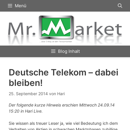
Zum
Menü
Inhalt
springen
Blog Inhalt
Deutsche Telekom – dabei
bleiben!
25. September 2014
von
Hari
Der folgende kurze Hinweis erschien Mittwoch 24.09.14
15:20 in Hari Live.
Sie wissen als treuer Leser ja, wie viel Bedeutung ich dem
Verhalten von Aktien in schwachen Marktphasen zubillige.