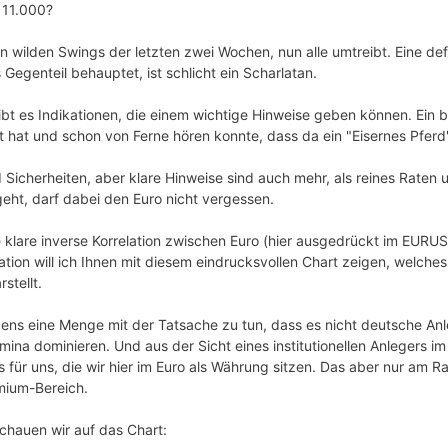
 11.000?
n wilden Swings der letzten zwei Wochen, nun alle umtreibt. Eine def
egenteil behauptet, ist schlicht ein Scharlatan.
bt es Indikationen, die einem wichtige Hinweise geben können. Ein bi
 hat und schon von Ferne hören konnte, dass da ein "Eisernes Pferd
 Sicherheiten, aber klare Hinweise sind auch mehr, als reines Raten
geht, darf dabei den Euro nicht vergessen.
ine klare inverse Korrelation zwischen Euro (hier ausgedrückt im EU
ation will ich Ihnen mit diesem eindrucksvollen Chart zeigen, welche
stellt.
igens eine Menge mit der Tatsache zu tun, dass es nicht deutsche An
mina dominieren. Und aus der Sicht eines institutionellen Anlegers im 
 für uns, die wir hier im Euro als Währung sitzen. Das aber nur am 
mium-Bereich.
hauen wir auf das Chart: