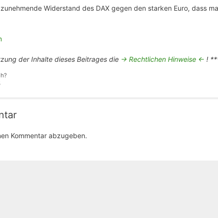
r zunehmende Widerstand des DAX gegen den starken Euro, dass man
m
tzung der Inhalte dieses Beitrages die
-> Rechtlichen Hinweise <-
! **
ch?
5
ntar
inen Kommentar abzugeben.