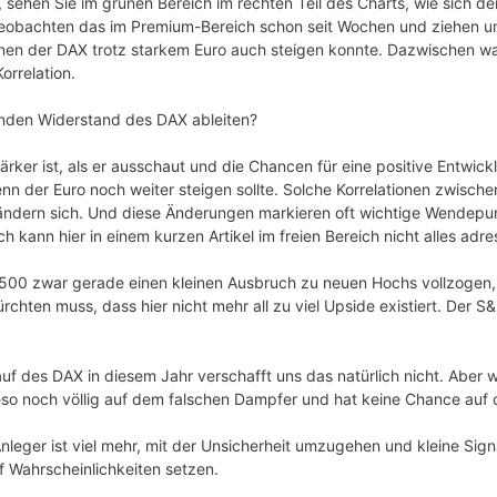
sehen Sie im grünen Bereich im rechten Teil des Charts, wie sich
beobachten das im Premium-Bereich schon seit Wochen und ziehen u
enen der DAX trotz starkem Euro auch steigen konnte. Dazwischen w
orrelation.
den Widerstand des DAX ableiten?
rker ist, als er ausschaut und die Chancen für eine positive Entwick
wenn der Euro noch weiter steigen sollte. Solche Korrelationen zwisc
 ändern sich. Und diese Änderungen markieren oft wichtige Wendep
h kann hier in einem kurzen Artikel im freien Bereich nicht alles adre
500 zwar gerade einen kleinen Ausbruch zu neuen Hochs vollzogen, 
hten muss, dass hier nicht mehr all zu viel Upside existiert. Der S
auf des DAX in diesem Jahr verschafft uns das natürlich nicht. Aber 
ieso noch völlig auf dem falschen Dampfer und hat keine Chance auf 
nleger ist viel mehr, mit der Unsicherheit umzugehen und kleine Signa
f Wahrscheinlichkeiten setzen.