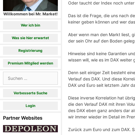
Oder taucht der Index noch unter
Willkommen bei Mr. Market!
Das ist die Frage, die uns nach de
keiner geben können und wer das G
Wer ich bin
Aber wenn man den Markt liest, gi
Was sie hier erwartet
der sein Ohr auf den Boden gelegt
Registrierung
Hinweise sind keine Garantien und
wissen will, wie es im DAX weiter 
Premium Mitglied werden
Denn seit einiger Zeit besteht e
Suchen
Verlauf des DAX. Und diese Korrel
nach:
DAX und Euro seit letztem Jahr dar
Verbesserte Suche
Diese inverse Korrelation hat übr
die den Verlauf DAX mit ihren Volu
Login
des DAX eben ganz anders dar als
wir immer wieder im Detail im Pre
Partner Websites
Zurück zum Euro und zum DAX. Sc