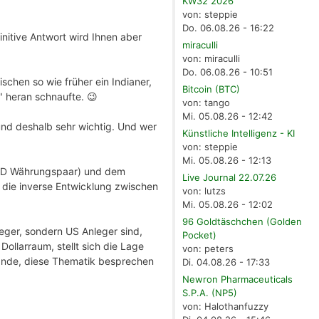
KW32 2026
von: steppie
Do. 06.08.26 - 16:22
initive Antwort wird Ihnen aber
miraculli
von: miraculli
Do. 06.08.26 - 10:51
schen so wie früher ein Indianer,
Bitcoin (BTC)
" heran schnaufte. 😉
von: tango
Mi. 05.08.26 - 12:42
 und deshalb sehr wichtig. Und wer
Künstliche Intelligenz - KI
von: steppie
Mi. 05.08.26 - 12:13
RUSD Währungspaar) und dem
Live Journal 22.07.26
s die inverse Entwicklung zwischen
von: lutzs
Mi. 05.08.26 - 12:02
96 Goldtäschchen (Golden
leger, sondern US Anleger sind,
Pocket)
Dollarraum, stellt sich die Lage
von: peters
Rande, diese Thematik besprechen
Di. 04.08.26 - 17:33
Newron Pharmaceuticals
S.P.A. (NP5)
von: Halothanfuzzy