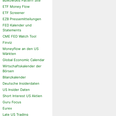
Bulkowskis Pattern Site
ETF Money Flow
ETF Screener
EZB Pressemitteilungen
FED Kalender und
Statements
CME FED Watch Tool
Finviz
Moneyflow an den US
Märkten
Global Economic Calendar
Wirtschaftskalender der
Börsen
Bilanzkalender
Deutsche Insiderdaten
US Insider Daten
Short Interest US Aktien
Guru Focus
Eurex
Late US Trading