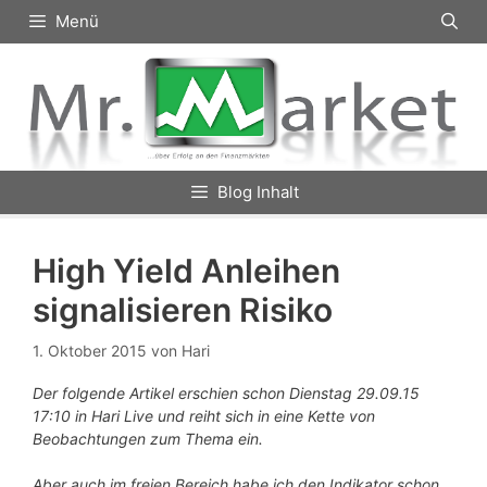
Zum
Menü
Inhalt
springen
Blog Inhalt
High Yield Anleihen
signalisieren Risiko
1. Oktober 2015
von
Hari
Der folgende Artikel erschien schon Dienstag 29.09.15
17:10 in Hari Live und reiht sich in eine Kette von
Beobachtungen zum Thema ein.
Aber auch im freien Bereich habe ich den Indikator schon