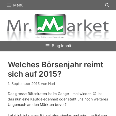
Zum
Menü
Inhalt
springen
Blog Inhalt
Welches Börsenjahr reimt
sich auf 2015?
1. September 2015
von
Hari
Das grosse Rätselraten ist im Gange - mal wieder. 😉 Ist
das nun eine Kaufgelegenheit oder steht uns noch weiteres
Ungemach an den Märkten bevor?
Letztlich ist dieses Rätselraten sinnlos und wird medial von