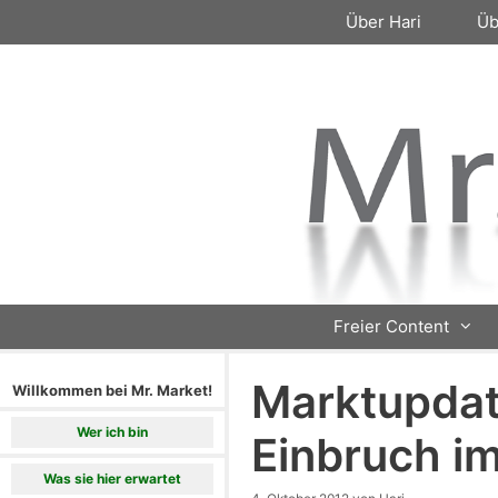
Zum
Über Hari
Üb
Inhalt
springen
Freier Content
Marktupdat
Willkommen bei Mr. Market!
Wer ich bin
Einbruch i
Was sie hier erwartet