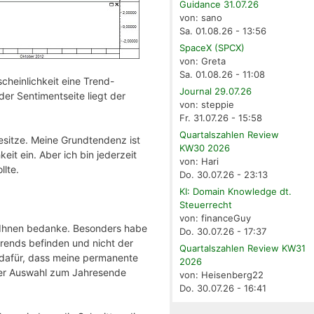
Guidance 31.07.26
von: sano
Sa. 01.08.26 - 13:56
SpaceX (SPCX)
von: Greta
Sa. 01.08.26 - 11:08
cheinlichkeit eine Trend-
Journal 29.07.26
der Sentimentseite liegt der
von: steppie
Fr. 31.07.26 - 15:58
Quartalszahlen Review
besitze. Meine Grundtendenz ist
KW30 2026
it ein. Aber ich bin jederzeit
von: Hari
llte.
Do. 30.07.26 - 23:13
KI: Domain Knowledge dt.
Steuerrecht
von: financeGuy
i Ihnen bedanke. Besonders habe
Do. 30.07.26 - 17:37
trends befinden und nicht der
Quartalszahlen Review KW31
 dafür, dass meine permanente
2026
eser Auswahl zum Jahresende
von: Heisenberg22
Do. 30.07.26 - 16:41