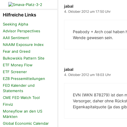
jabal
4. Oktober 2012 um 17:50 Uhr
Hilfreiche Links
Seeking Alpha
Advisor Perspectives
Peabody + Arch coal haben h
Wende gewesen sein.
AAII Sentiment
NAAIM Exposure Index
Fear and Greed
Bulkowskis Pattern Site
ETF Money Flow
jabal
ETF Screener
4. Oktober 2012 um 18:03 Uhr
EZB Pressemitteilungen
FED Kalender und
Statements
EVN (WKN 878279) ist den mei
CME FED Watch Tool
Versorger, daher ohne Rückst
Finviz
Eigenkapitalquote (ja das gi
Moneyflow an den US
Märkten
Global Economic Calendar