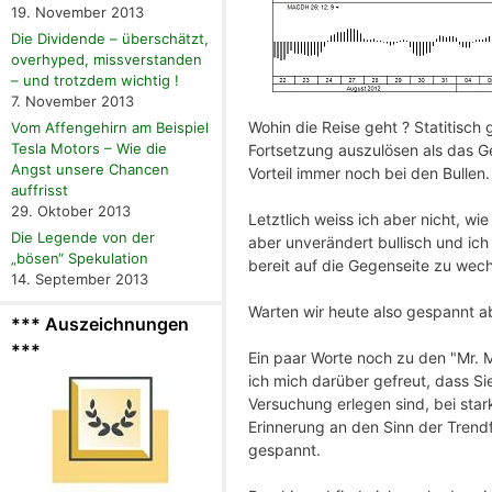
19. November 2013
Die Dividende – überschätzt,
overhyped, missverstanden
– und trotzdem wichtig !
7. November 2013
Wohin die Reise geht ? Statitisch
Vom Affengehirn am Beispiel
Tesla Motors – Wie die
Fortsetzung auszulösen als das Geg
Angst unsere Chancen
Vorteil immer noch bei den Bullen.
auffrisst
29. Oktober 2013
Letztlich weiss ich aber nicht, wi
Die Legende von der
aber unverändert bullisch und ich
„bösen“ Spekulation
bereit auf die Gegenseite zu wech
14. September 2013
Warten wir heute also gespannt a
*** Auszeichnungen
***
Ein paar Worte noch zu den "Mr. 
ich mich darüber gefreut, dass Si
Versuchung erlegen sind, bei sta
Erinnerung an den Sinn der Trend
gespannt.