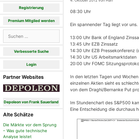
4. Oktober 2012
von
Hari
Registrierung
08:30 Uhr
Premium Mitglied werden
Ein spannender Tag liegt vor uns.
Suchen
13:00 Uhr Bank of England Zinssa
nach:
13:45 Uhr EZB Zinssatz
14:30 Uhr EZB Pressekonferenz (di
Verbesserte Suche
14:30 Uhr US Arbeitsmarktdaten
20:00 Uhr FOMC Sitzungsprotokol
Login
In den letzten Tagen und Wochen 
Partner Websites
einzelnen Aktien sieht es schlech
von dem Draghi/Bernanke Put prof
Depoleon von Frank Sauerland
Im Stundenchart des S&P500 kann 
Eine Entscheidung die durchaus he
Alte Schätze
Die Märkte vor dem Sprung
– Was gute technische
Analyse leistet