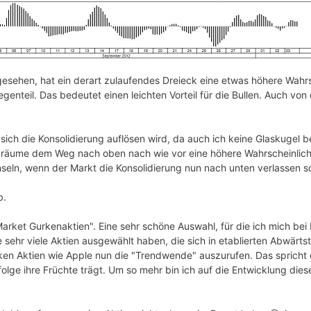
 gesehen, hat ein derart zulaufendes Dreieck eine etwas höhere Wahrs
enteil. Das bedeutet einen leichten Vorteil für die Bullen. Auch von 
e sich die Konsolidierung auflösen wird, da auch ich keine Glaskugel 
 räume dem Weg nach oben nach wie vor eine höhere Wahrscheinlichke
seln, wenn der Markt die Konsolidierung nun nach unten verlassen so
b.
Market Gurkenaktien". Eine sehr schöne Auswahl, für die ich mich be
e sehr viele Aktien ausgewählt haben, die sich in etablierten Abwärts
rken Aktien wie Apple nun die "Trendwende" auszurufen. Das spricht
folge ihre Früchte trägt. Um so mehr bin ich auf die Entwicklung di