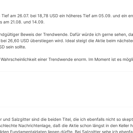
Tief am 26.07. bei 18,78 USD ein höheres Tief am 05.09. und ein e
s am 21.08. und 14.09.
endgültiger Beweis der Trendwende. Dafür würde ich gerne sehen, d
 bei 26,60 USD überstiegen wird. Ideal steigt die Aktie beim nächst
SD sein sollte.
e Wahrscheinlichkeit einer Trendwende enorm. Im Moment ist es möglic
r und Salzgitter sind die beiden Titel, die ich ebenfalls nicht so ske
schlechte Nachrichtenlage, daß die Aktie schon längst in den Keller 
oliden Fundamentaldaten liegen dürfte. Bei Salzgitter sehe ich ebenf