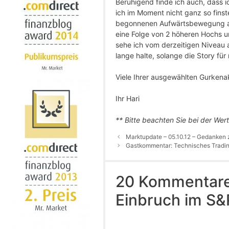
Beruhigend finde ich auch, dass i
ich im Moment nicht ganz so finst
begonnenen Aufwärtsbewegung aus
eine Folge von 2 höheren Hochs un
sehe ich vom derzeitigen Niveau au
lange halte, solange die Story für m
Viele Ihrer ausgewählten Gurkenak
Ihr Hari
** Bitte beachten Sie bei der Wer
Marktupdate – 05.10.12 – Gedanken
Gastkommentar: Technisches Trading 
20 Kommentare 
Einbruch im S&