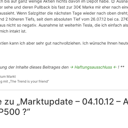
ch bis auf ganz wenige Aktien nichts davon im Depot habe. 😉 Ausnah
er sehe und deren Pullback bis fast zur 30€ Marke mir eher nach ein
sieht. Wenn Salzgitter die nächsten Tage wieder nach oben dreht, 
d 2 höheren Tiefs, seit dem absoluten Tief vom 26.07.12 bei ca. 27€
s nicht so negativ. Ausnahme ist weiterhin Tesla, die ich einfach als
ich intakt ist.
tien kann ich aber sehr gut nachvollziehen. Ich wünsche Ihnen heute 
tung der Inhalte dieses Beitrages den
-> Haftungsausschluss <-
! **
 zum Markt
mit „The Trend is your friend“
zu „Marktupdate – 04.10.12 – 
P500 ?“