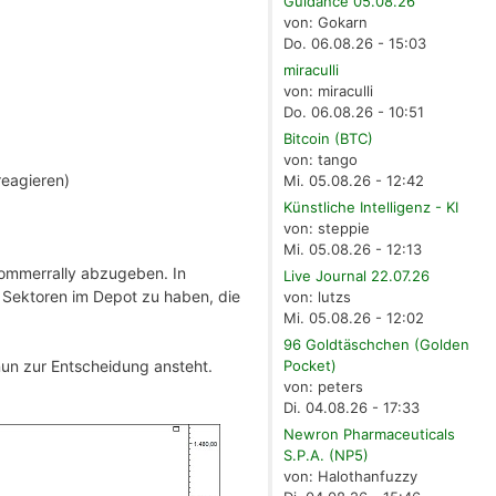
Guidance 05.08.26
von: Gokarn
Do. 06.08.26 - 15:03
miraculli
von: miraculli
Do. 06.08.26 - 10:51
Bitcoin (BTC)
von: tango
reagieren)
Mi. 05.08.26 - 12:42
Künstliche Intelligenz - KI
von: steppie
Mi. 05.08.26 - 12:13
Sommerrally abzugeben. In
Live Journal 22.07.26
w Sektoren im Depot zu haben, die
von: lutzs
Mi. 05.08.26 - 12:02
96 Goldtäschchen (Golden
nun zur Entscheidung ansteht.
Pocket)
von: peters
Di. 04.08.26 - 17:33
Newron Pharmaceuticals
S.P.A. (NP5)
von: Halothanfuzzy