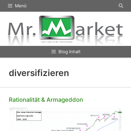
Zum
Menü
Inhalt
springen
Blog Inhalt
diversifizieren
Rationalität & Armageddon