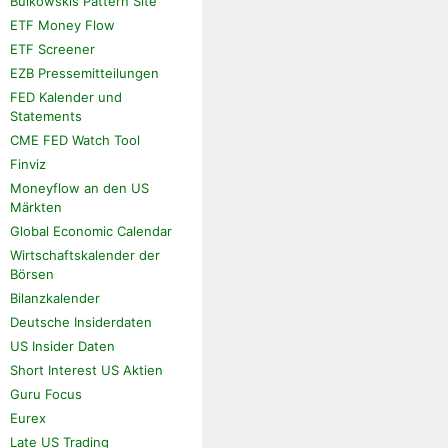
Bulkowskis Pattern Site
ETF Money Flow
ETF Screener
EZB Pressemitteilungen
FED Kalender und
Statements
CME FED Watch Tool
Finviz
Moneyflow an den US
Märkten
Global Economic Calendar
Wirtschaftskalender der
Börsen
Bilanzkalender
Deutsche Insiderdaten
US Insider Daten
Short Interest US Aktien
Guru Focus
Eurex
Late US Trading