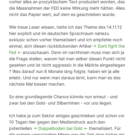
vorher alles an prozyklischem Text produziert worden, das
die Massnahmen der FED keine Wirkung mehr hätten. Alles
nicht das Papier wert, auf dem es geschrieben wurde.
Wie treue Leser wissen, hatte ich das Thema des 14.11.12
hier explizit und im deutschen Sprachraum nahezu
exklusiv schon vorher thematisiert und ich empfehle noch
einmal, sich diesen rückblickenden Artikel
-> Dont fight the
Fed <-
anzuschauen. Denn im nachhinein muss man sich ja
die Frage stellen, warum hat man selber diesen Punkt nicht
gesehen und ist nicht aggressiv in die Märkte eingestiegen
? Was darauf nun 6 Monate lang folgte, haben wir ja alle
erlebt. Und nur wenn man daraus lernt, kann man es das
nächste Mal besser machen.
So eine grundlegende Chance könnte nun erneut - und
zwar bei den Gold- und Silberminen - vor uns liegen.
Ich habe ja zum Sektor einiges geschrieben und schon vor
10 Tagen hier gegen den Mediendruck auch den
potentiellen
-> Doppelboden bei Gold <-
thematisiert. Für
die extrem verprügelten Minen war die Zeit aber bisher nie