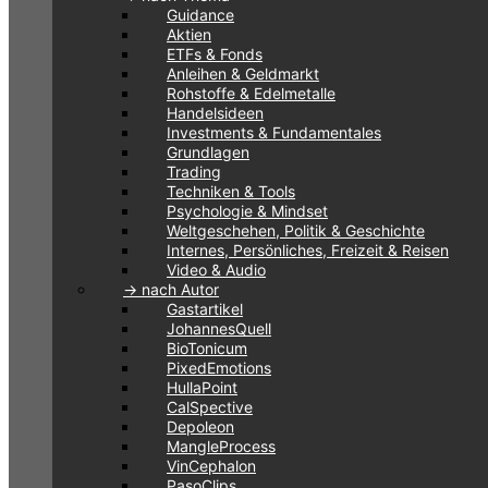
Guidance
Aktien
ETFs & Fonds
Anleihen & Geldmarkt
Rohstoffe & Edelmetalle
Handelsideen
Investments & Fundamentales
Grundlagen
Trading
Techniken & Tools
Psychologie & Mindset
Weltgeschehen, Politik & Geschichte
Internes, Persönliches, Freizeit & Reisen
Video & Audio
-> nach Autor
Gastartikel
JohannesQuell
BioTonicum
PixedEmotions
HullaPoint
CalSpective
Depoleon
MangleProcess
VinCephalon
PasoClips