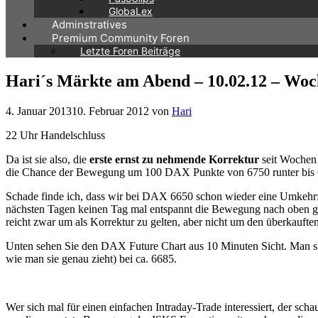
GlobaLex
Adminstratives
Premium Community Foren
Letzte Foren Beiträge
Hari´s Märkte am Abend – 10.02.12 – Woc
4. Januar 2013
10. Februar 2012
von
Hari
22 Uhr Handelschluss
Da ist sie also, die
erste ernst zu nehmende Korrektur
seit Wochen 
die Chance der Bewegung um 100 DAX Punkte von 6750 runter bis
Schade finde ich, dass wir bei DAX 6650 schon wieder eine Umkehrfo
nächsten Tagen keinen Tag mal entspannt die Bewegung nach oben geni
reicht zwar um als Korrektur zu gelten, aber nicht um den überkaufte
Unten sehen Sie den DAX Future Chart aus 10 Minuten Sicht. Man sie
wie man sie genau zieht) bei ca. 6685.
Wer sich mal für einen einfachen Intraday-Trade interessiert, der s