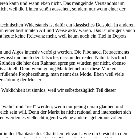
nieren kann und wann eben nicht. Das mangelnde Verständnis um
nicht weil die Linien schön aussehen, sondern nur wenn einer der
chnischen Widerstands ist dafür ein klassisches Beispiel. In anderen
n einer bestimmten Art und Weise aktiv waren. Das ist übrigens auch
at heute keine Relevanz mehr, weil kaum noch ein Titel in Depots
n und Algos intensiv verfolgt werden. Die Fibonacci Retracements
wusst und auch der Tatsache, dass in der realen Natur tatsächlich
Gründen die hier den Rahmen sprengen würden gar nicht, ebenso
nts aktuell. Denn wenn genug Marktteilnehmer diese Marken
sterfüllende Prophezeihung, man nennt das Mode. Eben weil viele
erstärkung der Muster.
rklichkeit ist sinnlos, weil wir selbstbezüglich Teil dieser
kt "wahr" und "real" werden, wenn nur genug daran glauben und
h sein will. Denn der Markt ist nicht rational und interessiert sich
ren werden es vielleicht irgend welche andere "geheimnisvollen
r in der Phantasie des Chartisten relevant - wie ein Gesicht in den