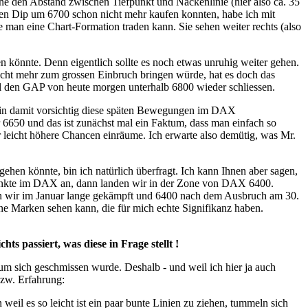
ne den Abstand zwischen Tiefpunkt und Nackenlinie (hier also ca. 35
inen Dip um 6700 schon nicht mehr kaufen konnten, habe ich mit
wie man eine Chart-Formation traden kann. Sie sehen weiter rechts (also
en könnte. Denn eigentlich sollte es noch etwas unruhig weiter gehen.
nicht mehr zum grossen Einbruch bringen würde, hat es doch das
ell den GAP von heute morgen unterhalb 6800 wieder schliessen.
bin damit vorsichtig diese späten Bewegungen im DAX
r 6650 und das ist zunächst mal ein Faktum, dass man einfach so
 leicht höhere Chancen einräume. Ich erwarte also demütig, was Mr.
hen könnte, bin ich natürlich überfragt. Ich kann Ihnen aber sagen,
Punkte im DAX an, dann landen wir in der Zone von DAX 6400.
ben wir im Januar lange gekämpft und 6400 nach dem Ausbruch am 30.
ine Marken sehen kann, die für mich echte Signifikanz haben.
 passiert, was diese in Frage stellt !
m sich geschmissen wurde. Deshalb - und weil ich hier ja auch
bzw. Erfahrung:
il es so leicht ist ein paar bunte Linien zu ziehen, tummeln sich