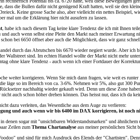
 rechnerisch Potential bis ca. 6720 hatte, weil diese Bewegungen ger
, dass die Bullen dafür nicht genügend Kraft hatten, weil sie den kle
Dreieck. Keine grosse Sache also, aber vielleicht ein nettes Beispiel, 
er mal um die Erklärung hier nicht ausufern zu lassen.
t
, habe ich nach diesem Tag keine klare Tendenz die ich mit Ihnen teil
zu und auch wenn selbst eine Pleite den Markt nach meiner Erwartung 
n schon bei 6650 öffnet aber auch die Möglichkeit, dass wir ganz schn
andel durch das Abrutschen bis 6670 wieder negiert wurde. Aber ich 
er Wallstreet sind. Im echten Handel wollte der Markt nicht mehr unte
tag ohne klare Tendenz - auch wenn ich einer Fortdauer der Korrektur
e weiter korrigieren. Wenn Sie mich dann fragen, wie weit es runter ge
die läge so im Bereich von ca. 3-6%. Nehmen wir 5%, also gut 300 
in Rücksetzer nachhaltig wieder gekauft wird. Denn um diese Zone ha
ir nicht auch schon höher drehen können. Das heisst nur, dass ich da ke
nicht dazu verleiten, das Wesentliche aus dem Auge zu verlieren:
g und auch wenn wir bis 6400 im DAX korrigieren, ist noch nichts
, in denen sogar mit "unsichtbaren Widerstandsmarken" und ähnlichem u
 paar Zeilen zum
Thema Chartanalyse
aus meiner persönlichen Sicht 
odoo" und sind für mich Ausdruck des Elends der "Chartisten". Denn we