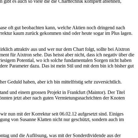
 gibt es auch so viele die die Charttechnik komplett ablehnen,
hase oft gut beobachten kann, welche Aktien noch dringend nach
rrektur kaum zurück gekommen sind oder heute sogar im Plus lagen.
rklich attraktiv aus und wer nur dem Chart folgt, sollte bei Aixtron
ment für Aixtron sehe. Das heisst aber nicht, dass ich negativ über die
 riesigem Potential, wo ich solche fundamentalen Sorgen nicht haben
dere Parameter dazu. Das ist mein Stil und mit dem bin ich bisher gut
r Geduld haben, aber ich bin mittelfristig sehr zuversichtlich.
nd und einem grossen Projekt in Frankfurt (Maintor). Der Titel
könnten jetzt aber nach guten Vermietungsnachrichten der Knoten
r nun mit der Korrektur seit 06.02.12 aufgesetzt sind. Einiges
ligung von Susanne Klatten nicht nur geschützt, sondern auch im
ontag und die Auflösung, was mit der Sonderdividende aus der