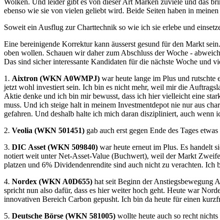
Wolken. Und leider gibt es von dieser Art Marken zuviele und das bri
ebenso wie sie von vielen geliebt wird. Beide Seiten haben in meinen 
Soweit ein Ausflug zur Charttechnik so wie ich sie erlebe und einsetz
Eine bereinigende Korrektur kann äusserst gesund für den Markt sei
oben wollen. Schauen wir daher zum Abschluss der Woche - abweichen
Das sind sicher interessante Kandidaten für die nächste Woche und viell
1.
Aixtron (WKN A0WMPJ)
war heute lange im Plus und rutschte er
jetzt wohl investiert sein. Ich bin es nicht mehr, weil mir die Auftrag
Aktie denke und ich bin mir bewusst, dass ich hier vielleicht eine s
muss. Und ich steige halt in meinem Investmentdepot nie nur aus chart
gefahren. Und deshalb halte ich mich daran diszipliniert, auch wenn 
2.
Veolia (WKN 501451)
gab auch erst gegen Ende des Tages etwas me
3.
DIC Asset (WKN 509840)
war heute erneut im Plus. Es handelt 
notiert weit unter Net-Asset-Value (Buchwert), weil der Markt Zweife
platzen und 6% Dividendenrendite sind auch nicht zu verachten. Ich 
4.
Nordex (WKN A0D655)
hat seit Beginn der Anstiegsbewegung Anf
spricht nun also dafür, dass es hier weiter hoch geht. Heute war Nor
innovativen Bereich Carbon gepusht. Ich bin da heute für einen kurzfr
5.
Deutsche Börse (WKN 581005)
wollte heute auch so recht nicht