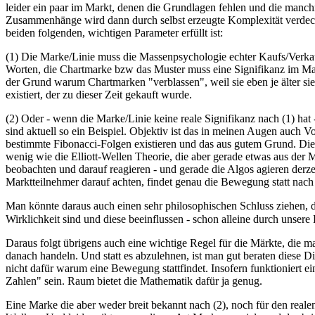
leider ein paar im Markt, denen die Grundlagen fehlen und die manc
Zusammenhänge wird dann durch selbst erzeugte Komplexität verdeckt. 
beiden folgenden, wichtigen Parameter erfüllt ist:
(1) Die Marke/Linie muss die Massenpsychologie echter Kaufs/Verkaufs
Worten, die Chartmarke bzw das Muster muss eine Signifikanz im Mar
der Grund warum Chartmarken "verblassen", weil sie eben je älter si
existiert, der zu dieser Zeit gekauft wurde.
(2) Oder - wenn die Marke/Linie keine reale Signifikanz nach (1) h
sind aktuell so ein Beispiel. Objektiv ist das in meinen Augen auch 
bestimmte Fibonacci-Folgen existieren und das aus gutem Grund. Di
wenig wie die Elliott-Wellen Theorie, die aber gerade etwas aus de
beobachten und darauf reagieren - und gerade die Algos agieren derz
Marktteilnehmer darauf achten, findet genau die Bewegung statt nach
Man könnte daraus auch einen sehr philosophischen Schluss ziehen, der
Wirklichkeit sind und diese beeinflussen - schon alleine durch unse
Daraus folgt übrigens auch eine wichtige Regel für die Märkte, die
danach handeln. Und statt es abzulehnen, ist man gut beraten diese Di
nicht dafür warum eine Bewegung stattfindet. Insofern funktioniert 
Zahlen" sein. Raum bietet die Mathematik dafür ja genug.
Eine Marke die aber weder breit bekannt nach (2), noch für den realen H