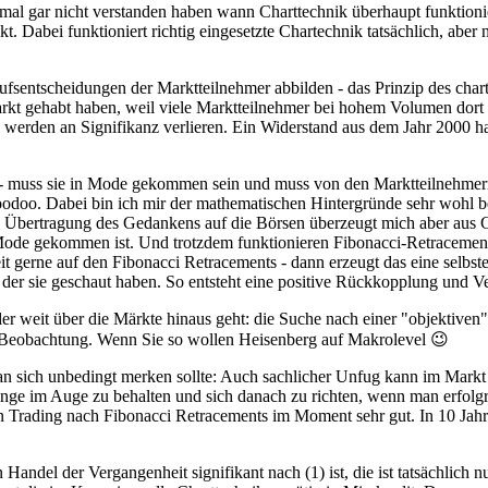
hmal gar nicht verstanden haben wann Charttechnik überhaupt funktio
Dabei funktioniert richtig eingesetzte Chartechnik tatsächlich, aber 
entscheidungen der Marktteilnehmer abbilden - das Prinzip des chartte
kt gehabt haben, weil viele Marktteilnehmer bei hohem Volumen dort i
e werden an Signifikanz verlieren. Ein Widerstand aus dem Jahr 2000 h
at - muss sie in Mode gekommen sein und muss von den Marktteilnehmer
Voodoo. Dabei bin ich mir der mathematischen Hintergründe sehr wohl be
e Übertragung des Gedankens auf die Börsen überzeugt mich aber aus 
r Mode gekommen ist. Und trotzdem funktionieren Fibonacci-Retraceme
eit gerne auf den Fibonacci Retracements - dann erzeugt das eine selb
 der sie geschaut haben. So entsteht eine positive Rückkopplung und V
 weit über die Märkte hinaus geht: die Suche nach einer "objektiven" Wi
re Beobachtung. Wenn Sie so wollen Heisenberg auf Makrolevel 😉
 man sich unbedingt merken sollte: Auch sachlicher Unfug kann im Mar
nge im Auge zu behalten und sich danach zu richten, wenn man erfolgreic
ein Trading nach Fibonacci Retracements im Moment sehr gut. In 10 Jah
andel der Vergangenheit signifikant nach (1) ist, die ist tatsächlich nu