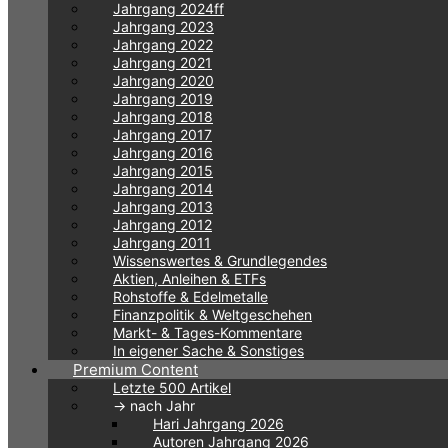
Jahrgang 2024ff
Jahrgang 2023
Jahrgang 2022
Jahrgang 2021
Jahrgang 2020
Jahrgang 2019
Jahrgang 2018
Jahrgang 2017
Jahrgang 2016
Jahrgang 2015
Jahrgang 2014
Jahrgang 2013
Jahrgang 2012
Jahrgang 2011
Wissenswertes & Grundlegendes
Aktien, Anleihen & ETFs
Rohstoffe & Edelmetalle
Finanzpolitik & Weltgeschehen
Markt- & Tages-Kommentare
In eigener Sache & Sonstiges
Premium Content
Letzte 500 Artikel
-> nach Jahr
Hari Jahrgang 2026
Autoren Jahrgang 2026