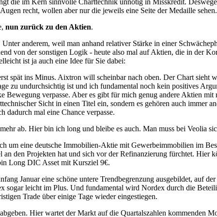
ngt die im Kern sinnvolle Charttechnik unnötig in Misskredit. Deswegen
Augen recht, wollen aber nur die jeweils eine Seite der Medaille sehen.
e,
nun zurück zu den Aktien
.
n. Unter anderem, weil man anhand relativer Stärke in einer Schwächep
d von der sonstigen Logik - heute also mal auf Aktien, die in der Ko
eicht ist ja auch eine Idee für Sie dabei:
st spät ins Minus. Aixtron will scheinbar nach oben. Der Chart sieht wi
slage zu undurchsichtig ist und ich fundamental noch kein positives Argu
tarke Bewegung verpasse. Aber es gibt für mich genug andere Aktien mit
technischer Sicht in einen Titel ein, sondern es gehören auch immer an
ich dadurch mal eine Chance verpasse.
hr ab. Hier bin ich long und bleibe es auch. Man muss bei Veolia siche
sich um eine deutsche Immobilien-Aktie mit Gewerbeimmobilien im Besta
l an den Projekten hat und sich vor der Refinanzierung fürchtet. Hier 
bin Long DIC Asset mit Kursziel 9€.
ang Januar eine schöne untere Trendbegrenzung ausgebildet, auf der wi
dex sogar leicht im Plus. Und fundamental wird Nordex durch die Betei
istigen Trade über einige Tage wieder eingestiegen.
s abgeben. Hier wartet der Markt auf die Quartalszahlen kommenden M