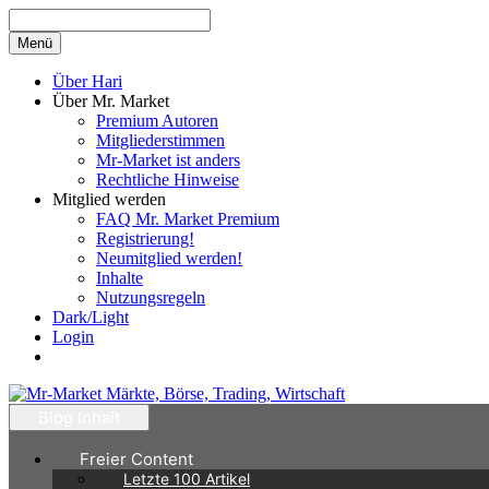
Zum
Inhalt
Menü
springen
Über Hari
Über Mr. Market
Premium Autoren
Mitgliederstimmen
Mr-Market ist anders
Rechtliche Hinweise
Mitglied werden
FAQ Mr. Market Premium
Registrierung!
Neumitglied werden!
Inhalte
Nutzungsregeln
Dark/Light
Login
Blog Inhalt
Freier Content
Letzte 100 Artikel