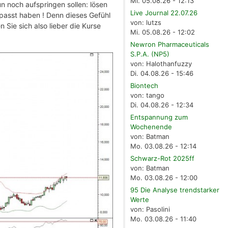
Mi. 05.08.26 - 12:13
nun noch aufspringen sollen: lösen
Live Journal 22.07.26
passt haben ! Denn dieses Gefühl
von: lutzs
 Sie sich also lieber die Kurse
Mi. 05.08.26 - 12:02
Newron Pharmaceuticals
S.P.A. (NP5)
von: Halothanfuzzy
Di. 04.08.26 - 15:46
Biontech
von: tango
Di. 04.08.26 - 12:34
Entspannung zum
Wochenende
von: Batman
Mo. 03.08.26 - 12:14
Schwarz-Rot 2025ff
von: Batman
Mo. 03.08.26 - 12:00
95 Die Analyse trendstarker
Werte
von: Pasolini
Mo. 03.08.26 - 11:40