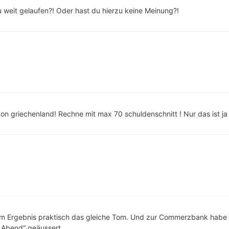
u weit gelaufen?! Oder hast du hierzu keine Meinung?!
von griechenland! Rechne mit max 70 schuldenschnitt ! Nur das ist ja
t im Ergebnis praktisch das gleiche Tom. Und zur Commerzbank hab
 Abend“ geäussert.