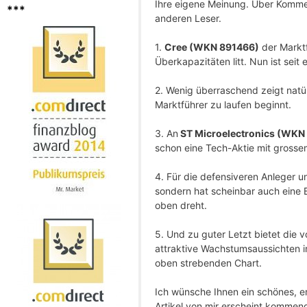
Ihre eigene Meinung. Über Kommen
***
anderen Leser.
1.
Cree (WKN 891466)
der Marktf
Überkapazitäten litt. Nun ist se
2. Wenig überraschend zeigt natü
Marktführer zu laufen beginnt.
3. An
ST Microelectronics (WKN
schon eine Tech-Aktie mit gross
4. Für die defensiveren Anleger u
sondern hat scheinbar auch eine 
oben dreht.
5. Und zu guter Letzt bietet die 
attraktive Wachstumsaussichten i
oben strebenden Chart.
Ich wünsche Ihnen ein schönes, 
Artikel von mir erscheint komme