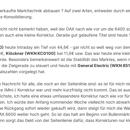
berkaufte Markttechnik abbauen ? Auf zwei Arten, entweder durch ein
s-Konsolidierung.
eicht nicht bemerkt haben, weil der DAX nach wie vor um die 6400 sc
ien auch eine kleine Korrektur. Gerade gut gelaufene Titel sind heu
0)
heute Intraday ein Tief von 44,6€ - gar nicht so weit weg von d
6€,
Klöckner (WKN KC0100)
bei 11,6€ usw. Das war heute eine klei
rde. Besonders bemerkenswert ist die Stabilität des Marktes, wenn 
 die Zielgerade zu steuert und heute mit
General Electric (WKN 85
lszahlen vorgelegt hat.
e Nachricht für alle, die noch an der Seitenlinie sind: es ist für mich
e (Mini-) Korrektur war und mehr kurzfristig nicht kommt. Das ist aus
lichste, ich halte eine etwas umfassendere Korrektur nach wie vor für
sein. Ich würde den Anfang kommender Woche vielleicht noch abwart
ine Rückgang sofort wieder gekauft wird, dann steigt für mich die Wah
X 6600 weiter hoch geht. So ist das halt am Beginn von Bullenmär
ann sorgt das Geld von der Seitenlienie dafür, dass Korrekturen nur kle