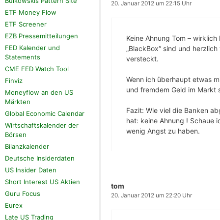
Bulkowskis Pattern Site
20. Januar 2012 um 22:15 Uhr
ETF Money Flow
ETF Screener
EZB Pressemitteilungen
Keine Ahnung Tom – wirklich 
FED Kalender und
„BlackBox“ sind und herzlic
Statements
versteckt.
CME FED Watch Tool
Wenn ich überhaupt etwas mi
Finviz
und fremdem Geld im Markt si
Moneyflow an den US
Märkten
Fazit: Wie viel die Banken a
Global Economic Calendar
hat: keine Ahnung ! Schaue ic
Wirtschaftskalender der
wenig Angst zu haben.
Börsen
Bilanzkalender
Deutsche Insiderdaten
US Insider Daten
Short Interest US Aktien
tom
Guru Focus
20. Januar 2012 um 22:20 Uhr
Eurex
Late US Trading