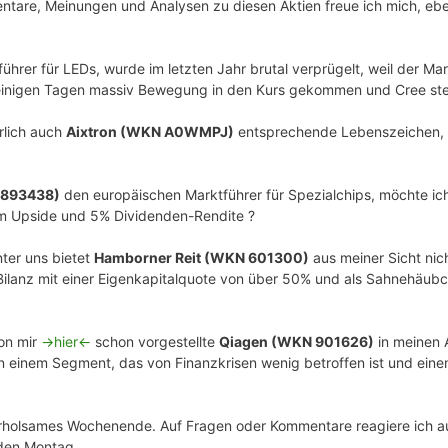
tare, Meinungen und Analysen zu diesen Aktien freue ich mich, ebe
ührer für LEDs, wurde im letzten Jahr brutal verprügelt, weil der Ma
it einigen Tagen massiv Bewegung in den Kurs gekommen und Cree st
rlich auch
Aixtron (WKN A0WMPJ)
entsprechende Lebenszeichen, 
 893438)
den europäischen Marktführer für Spezialchips, möchte ich
em Upside und 5% Dividenden-Rendite ?
nter uns bietet
Hamborner Reit (WKN 601300)
aus meiner Sicht nic
Bilanz mit einer Eigenkapitalquote von über 50% und als Sahnehäub
von mir
->hier<-
schon vorgestellte
Qiagen (WKN 901626)
in meinen 
n einem Segment, das von Finanzkrisen wenig betroffen ist und eine
erholsames Wochenende. Auf Fragen oder Kommentare reagiere ich 
nden Montag.