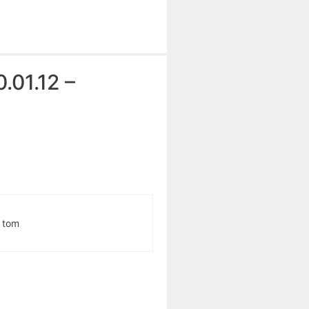
.01.12 –
ß tom