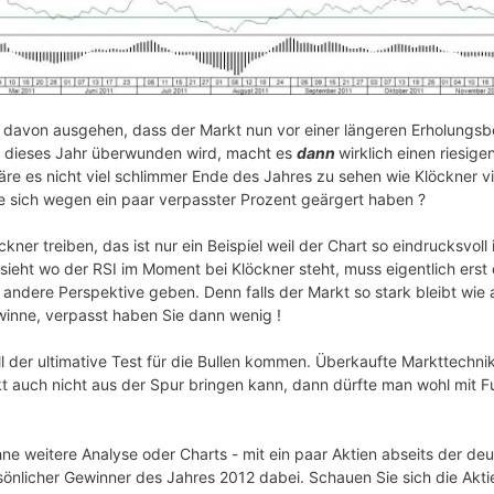
 davon ausgehen, dass der Markt nun vor einer längeren Erholung
e dieses Jahr überwunden wird, macht es
dann
wirklich einen riesig
re es nicht viel schlimmer Ende des Jahres zu sehen wie Klöckner vie
ie sich wegen ein paar verpasster Prozent geärgert haben ?
öckner treiben, das ist nur ein Beispiel weil der Chart so eindrucksvoll 
ieht wo der RSI im Moment bei Klöckner steht, muss eigentlich erst e
 andere Perspektive geben. Denn falls der Markt so stark bleibt wie a
inne, verpasst haben Sie dann wenig !
 der ultimative Test für die Bullen kommen. Überkaufte Markttechnik t
 auch nicht aus der Spur bringen kann, dann dürfte man wohl mit F
ne weitere Analyse oder Charts - mit ein paar Aktien abseits der d
persönlicher Gewinner des Jahres 2012 dabei. Schauen Sie sich die Akt