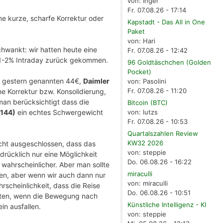
von: Inger
Fr. 07.08.26 - 17:14
e kurze, scharfe Korrektur oder
Kapstadt - Das All in One
Paket
von: Hari
hwankt: wir hatten heute eine
Fr. 07.08.26 - 12:42
te 1-2% Intraday zurück gekommen.
96 Goldtäschchen (Golden
Pocket)
en gestern genannten 44€,
Daimler
von: Pasolini
Fr. 07.08.26 - 11:20
ne Korrektur bzw. Konsolidierung,
man berücksichtigt dass die
Bitcoin (BTC)
1144)
ein echtes Schwergewicht
von: lutzs
Fr. 07.08.26 - 10:53
Quartalszahlen Review
KW32 2026
 nicht ausgeschlossen, dass das
von: steppie
drücklich nur eine Möglichkeit
Do. 06.08.26 - 16:22
 wahrscheinlicher. Aber man sollte
miraculli
en, aber wenn wir auch dann nur
von: miraculli
rscheinlichkeit, dass die Reise
Do. 06.08.26 - 10:51
kten, wenn die Bewegung nach
Künstliche Intelligenz - KI
in ausfallen.
von: steppie