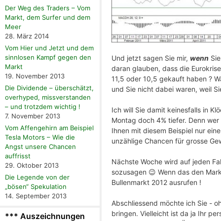
Der Weg des Traders – Vom
Markt, dem Surfer und dem
Meer
28. März 2014
Vom Hier und Jetzt und dem
sinnlosen Kampf gegen den
Und jetzt sagen Sie mir,
wenn
Sie
Markt
daran glauben, dass die Eurokris
19. November 2013
11,5 oder 10,5 gekauft haben ? Wä
Die Dividende – überschätzt,
und Sie nicht dabei waren, weil S
overhyped, missverstanden
– und trotzdem wichtig !
Ich will Sie damit keinesfalls in Kl
7. November 2013
Montag doch 4% tiefer. Denn wer s
Vom Affengehirn am Beispiel
Ihnen mit diesem Beispiel nur eine
Tesla Motors – Wie die
unzählige Chancen für grosse Gew
Angst unsere Chancen
auffrisst
Nächste Woche wird auf jeden Fall
29. Oktober 2013
sozusagen 😉 Wenn das den Markt
Die Legende von der
Bullenmarkt 2012 ausrufen !
„bösen“ Spekulation
14. September 2013
Abschliessend möchte ich Sie - oh
bringen. Vielleicht ist da ja Ihr 
*** Auszeichnungen