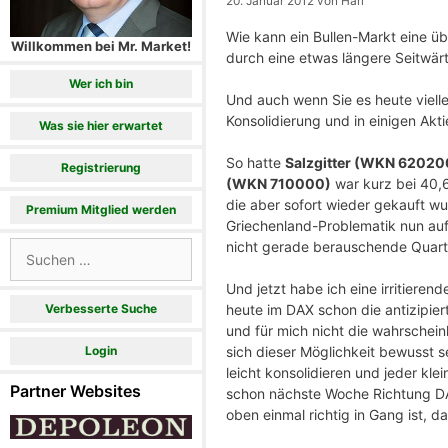
20. Januar 2012
von
Hari
Wie kann ein Bullen-Markt eine ü
Willkommen bei Mr. Market!
durch eine etwas längere Seitwärt
Wer ich bin
Und auch wenn Sie es heute viell
Konsolidierung und in einigen Akt
Was sie hier erwartet
So hatte
Salzgitter (WKN 62020
Registrierung
(WKN 710000)
war kurz bei 40,
die aber sofort wieder gekauft wu
Premium Mitglied werden
Griechenland-Problematik nun auf
nicht gerade berauschende Quarta
Suchen
nach:
Und jetzt habe ich eine irritierend
heute im DAX schon die antizipiert
Verbesserte Suche
und für mich nicht die wahrschein
sich dieser Möglichkeit bewusst 
Login
leicht konsolidieren und jeder kle
Partner Websites
schon nächste Woche Richtung DA
oben einmal richtig in Gang ist, d