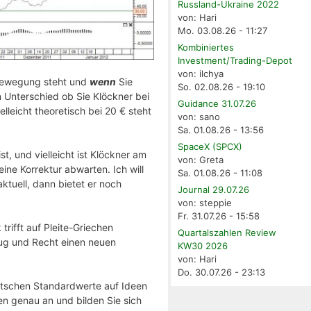
Russland-Ukraine 2022
von: Hari
Mo. 03.08.26 - 11:27
Kombiniertes
Investment/Trading-Depot
von: ilchya
sbewegung steht und
wenn
Sie
So. 02.08.26 - 19:10
en Unterschied ob Sie Klöckner bei
Guidance 31.07.26
lleicht theoretisch bei 20 € steht
von: sano
Sa. 01.08.26 - 13:56
SpaceX (SPCX)
ist, und vielleicht ist Klöckner am
von: Greta
ine Korrektur abwarten. Ich will
Sa. 01.08.26 - 11:08
ktuell, dann bietet er noch
Journal 29.07.26
von: steppie
Fr. 31.07.26 - 15:58
rifft auf Pleite-Griechen
Quartalszahlen Review
ug und Recht einen neuen
KW30 2026
von: Hari
Do. 30.07.26 - 23:13
eutschen Standardwerte auf Ideen
ien genau an und bilden Sie sich