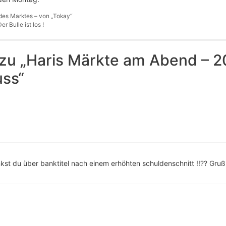
des Marktes – von „Tokay“
r Bulle ist los !
u „Haris Märkte am Abend – 20
ss“
enkst du über banktitel nach einem erhöhten schuldenschnitt !!?? Gru