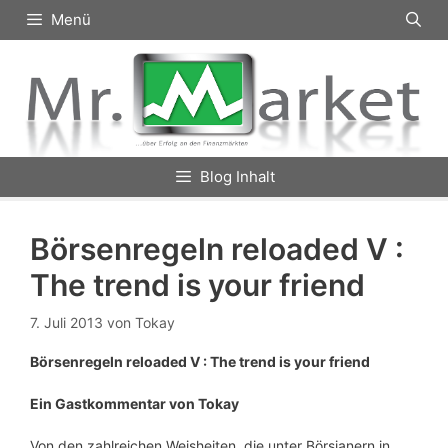
Zum
Menü
Inhalt
springen
Blog Inhalt
Börsenregeln reloaded V :
The trend is your friend
7. Juli 2013
von
Tokay
Börsenregeln reloaded V : The trend is your friend
Ein Gastkommentar von Tokay
Von den zahlreichen Weisheiten, die unter Börsianern in