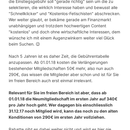
die Einstiegsgebühr soll "gerade richtig" sein um die zu
selektieren, die wirklich Interesse haben und bewusst alle
"Schnellklicker" und "Kostenlos-Fetischisten" abschrecken.
Wer weiter glaubt, er bekäme gerade am Finanzmarkt
unabhängigen und trotzdem hochwertigen Content
"kostenlos" und doch ohne wirtschaftliche Interessen, dem
wünsche ich mit einem Augenzwinkern weiter viel Glück
beim Suchen. 😉
Nach 5 Jahren ist es daher Zeit, die Gebührentabelle
anzupassen. Ab 01.01.18 kosten die Verlängerungen
bestehender Mitgliedschaften 50€ mehr, also nun auch
290€, das wissen die Mitglieder aber schon und ist für Sie
im freien Bereich auch erst einmal irrelevant.
Relevant für Sie im freien Bereich ist aber, dass ab
01.01.18 die Neumitgliedschaft im ersten Jahr auf 340€
pro Jahr hoch geht. Wer dagegen bis einschliesslich
31.12.17 noch Mitglied wird, kann das noch zu den alten
Konditionen von 290€ im ersten Jahr vollziehen.
Rabatte gibt es dabei weiter nicht und wird es hier nie