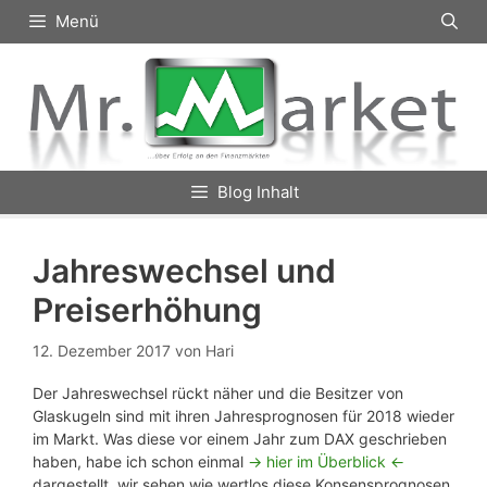
Zum
Menü
Inhalt
springen
Blog Inhalt
Jahreswechsel und
Preiserhöhung
12. Dezember 2017
von
Hari
Der Jahreswechsel rückt näher und die Besitzer von
Glaskugeln sind mit ihren Jahresprognosen für 2018 wieder
im Markt. Was diese vor einem Jahr zum DAX geschrieben
haben, habe ich schon einmal
-> hier im Überblick <-
dargestellt, wir sehen wie wertlos diese Konsensprognosen