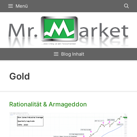
Zum
Menü
Inhalt
springen
Blog Inhalt
Gold
Rationalität & Armageddon