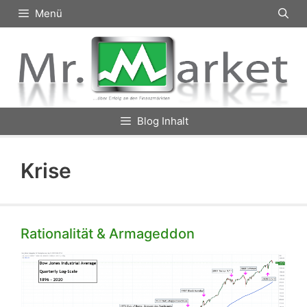
Zum
Menü
Inhalt
springen
Blog Inhalt
Krise
Rationalität & Armageddon