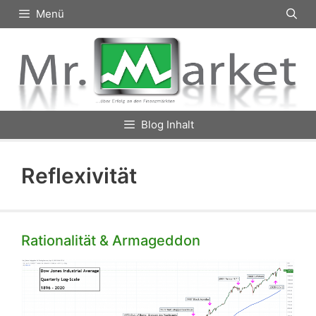
Zum
Menü
Inhalt
springen
Blog Inhalt
Reflexivität
Rationalität & Armageddon