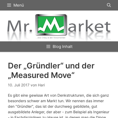
Zum
Menü
Inhalt
springen
Blog Inhalt
Der „Gründler“ und der
„Measured Move“
10. Juli 2017
von
Hari
Es gibt eine gewisse Art von Denkstrukturen, die sich ganz
besonders schwer am Markt tun. Wir nennen das immer
den "Gründler", das ist der durchweg gebildete, gut
ausgebildete Anleger, der aber - zum Beispiel als Ingenieur
- in Fachdisziplinen zu Hause ist, in denen man die Dinge