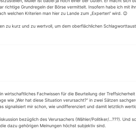
zustellen, Müller ist dabei ja noch einer der Guten. Er macht sich 
ar richtige Grundregeln der Börse vermittelt. Insofern habe ich mit ih
nach welchen Kriterien man hier zu Lande zum „Experten“ wird. 😉
en zu kurz und zu wertvoll, um dem oberflächlichen Schlagworttausta
in wirtschaftliches Fachwissen für die Beurteilung der Treffsicherheit
age wie „Wer hat diese Situation verursacht?“ in zwei Sätzen sachge
 signalisiert mir schon, wie undifferenziert und damit letztlich wertlo
Diskussion bezüglich des Verursachers (Wähler/Politiker/…???). Und sc
 die dazu gehörigen Meinungen höchst subjektiv sind.