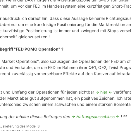
heit, um vor der FED im Handelssystem eine kurzfristigen Short-Tr
r ausdrücklich darauf hin, dass diese Aussage keinerlei Richtungsaus
dabei nur um eine kurzfristige Positionierung für die Marktreaktion a
 kurzfristige Positionierung ist immer und zwingend mit Stops vers
icherheit" gleichzusetzen !
 Begriff "FED POMO Operation" ?
Market Operations", also sozusagen die Operationen der FED am of
ufe und Verkäufe, die die FED im Rahmen ihrer QE1, QE2, Twist Pro
recht zuverlässig vorhersehbare Effekte auf den Kursverlauf Intr
t und Umfang der Operationen für jeden sichtbar
-> hier <-
veröffentl
der Markt aber gut aufgenommen hat, ein positives Zeichen. Ich rat
n Unterschied zwischen einem schwachen und einem starken Börsent
tung der Inhalte dieses Beitrages den
-> Haftungsausschluss <-
! **
Auslieferung des Model S