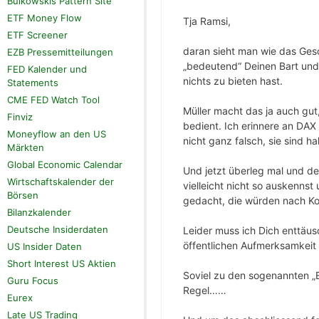
Bulkowskis Pattern Site
ETF Money Flow
Tja Ramsi,
ETF Screener
daran sieht man wie das Gesch
EZB Pressemitteilungen
„bedeutend“ Deinen Bart und 
FED Kalender und
nichts zu bieten hast.
Statements
CME FED Watch Tool
Müller macht das ja auch gut
Finviz
bedient. Ich erinnere an DA
Moneyflow an den US
nicht ganz falsch, sie sind h
Märkten
Global Economic Calendar
Und jetzt überleg mal und d
Wirtschaftskalender der
vielleicht nicht so auskennst
Börsen
gedacht, die würden nach Ko
Bilanzkalender
Deutsche Insiderdaten
Leider muss ich Dich enttäus
öffentlichen Aufmerksamkeit i
US Insider Daten
Short Interest US Aktien
Soviel zu den sogenannten „E
Guru Focus
Regel……
Eurex
Late US Trading