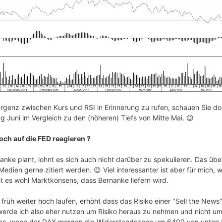
genz zwischen Kurs und RSI in Erinnerung zu rufen, schauen Sie d
g Juni im Vergleich zu den (höheren) Tiefs von Mitte Mai. 😉
och auf die FED reagieren ?
nke plant, lohnt es sich auch nicht darüber zu spekulieren. Das überl
edien gerne zitiert werden. 😉 Viel interessanter ist aber für mich, 
t es wohl Marktkonsens, dass Bernanke liefern wird.
 früh weiter hoch laufen, erhöht dass das Risiko einer "Sell the News
werde ich also eher nutzen um Risiko heraus zu nehmen und nicht um
 es, wenn der DAX morgen die Widerstandszone um 6400 von unten t