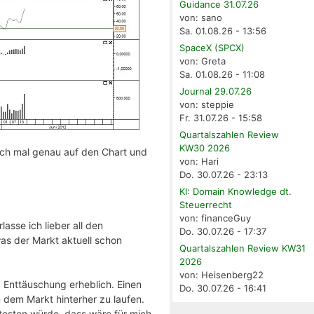
Guidance 31.07.26
von: sano
Sa. 01.08.26 - 13:56
SpaceX (SPCX)
von: Greta
Sa. 01.08.26 - 11:08
Journal 29.07.26
von: steppie
Fr. 31.07.26 - 15:58
Quartalszahlen Review
KW30 2026
och mal genau auf den Chart und
von: Hari
Do. 30.07.26 - 23:13
KI: Domain Knowledge dt.
Steuerrecht
von: financeGuy
asse ich lieber all den
Do. 30.07.26 - 17:37
was der Markt aktuell schon
Quartalszahlen Review KW31
2026
von: Heisenberg22
" Enttäuschung erheblich. Einen
Do. 30.07.26 - 16:41
 dem Markt hinterher zu laufen.
esten würde, dass wäre für mich