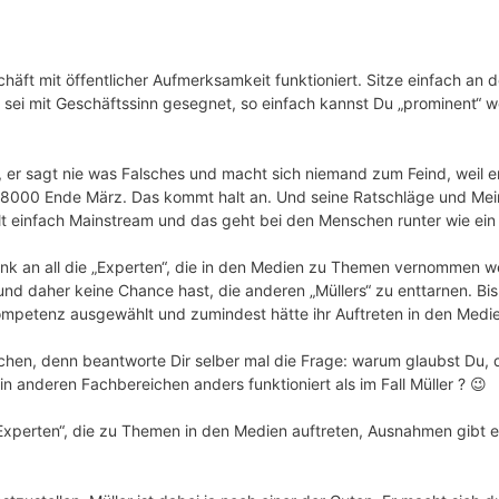
äft mit öffentlicher Aufmerksamkeit funktioniert. Sitze einfach an de
sei mit Geschäftssinn gesegnet, so einfach kannst Du „prominent“ w
, er sagt nie was Falsches und macht sich niemand zum Feind, weil e
X 8000 Ende März. Das kommt halt an. Und seine Ratschläge und Mei
alt einfach Mainstream und das geht bei den Menschen runter wie ein 
enk an all die „Experten“, die in den Medien zu Themen vernommen w
 und daher keine Chance hast, die anderen „Müllers“ zu enttarnen. Bish
mpetenz ausgewählt und zumindest hätte ihr Auftreten in den Medi
chen, denn beantworte Dir selber mal die Frage: warum glaubst Du,
n anderen Fachbereichen anders funktioniert als im Fall Müller ? 😉
xperten“, die zu Themen in den Medien auftreten, Ausnahmen gibt es