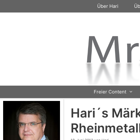
Zum
Über Hari
Üb
Inhalt
springen
Freier Content
Hari´s Märk
Rheinmetal