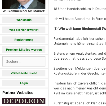
18. Juni 2012
von
Hari
18 Uhr - Handelsschluss in Deuts
Willkommen bei Mr. Market!
Ich will heute Abend mal in Form e
Wer ich bin
(
1) Wie weit kann Rheinmetall 
Was sie hier erwartet
Fundamental habe ich hier schon 
Registrierung
Unternehmens höher einschätze. De
Premium Mitglied werden
Erstens einem Analystentag, auf 
überzeugt hat, dass zu grosse S
Suchen
nach:
Zweitens den Meldungen über den
Rüstungskäufe in der Geschichte 
Verbesserte Suche
Insofern bin ich zuversichtlich, d
Login
weil das nach meiner Ansicht dem
Partner Websites
+9% im Kurs erlebt haben, ist schl
Kursfristig ist aber auch klar, d