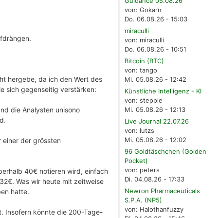
Guidance 05.08.26
von: Gokarn
Do. 06.08.26 - 15:03
miraculli
ufdrängen.
von: miraculli
Do. 06.08.26 - 10:51
Bitcoin (BTC)
von: tango
ht hergebe, da ich den Wert des
Mi. 05.08.26 - 12:42
e sich gegenseitig verstärken:
Künstliche Intelligenz - KI
von: steppie
nd die Analysten unisono
Mi. 05.08.26 - 12:13
d.
Live Journal 22.07.26
von: lutzs
Mi. 05.08.26 - 12:02
einer der grössten
96 Goldtäschchen (Golden
Pocket)
von: peters
oberhalb 40€ notieren wird, einfach
Di. 04.08.26 - 17:33
32€. Was wir heute mit zeitweise
Newron Pharmaceuticals
ben hatte.
S.P.A. (NP5)
von: Halothanfuzzy
t. Insofern könnte die 200-Tage-