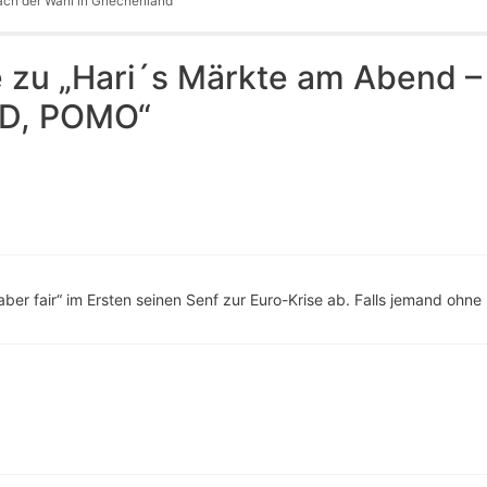
ach der Wahl in Griechenland
zu „Hari´s Märkte am Abend – 
ED, POMO“
t aber fair“ im Ersten seinen Senf zur Euro-Krise ab. Falls jemand ohn