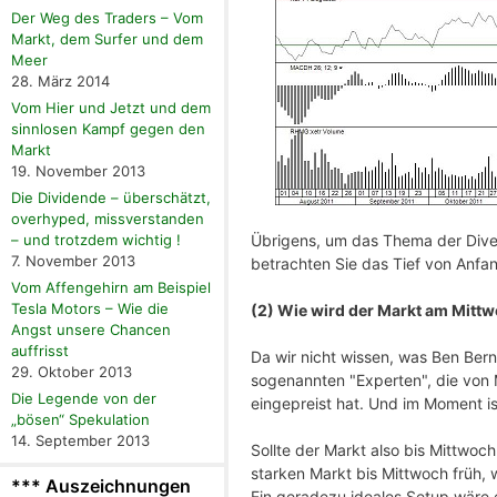
Der Weg des Traders – Vom
Markt, dem Surfer und dem
Meer
28. März 2014
Vom Hier und Jetzt und dem
sinnlosen Kampf gegen den
Markt
19. November 2013
Die Dividende – überschätzt,
overhyped, missverstanden
Übrigens, um das Thema der Diver
– und trotzdem wichtig !
7. November 2013
betrachten Sie das Tief von Anfan
Vom Affengehirn am Beispiel
Tesla Motors – Wie die
(2) Wie wird der Markt am Mittw
Angst unsere Chancen
auffrisst
Da wir nicht wissen, was Ben Berna
29. Oktober 2013
sogenannten "Experten", die von M
Die Legende von der
eingepreist hat. Und im Moment is
„bösen“ Spekulation
14. September 2013
Sollte der Markt also bis Mittwoch
starken Markt bis Mittwoch früh, 
*** Auszeichnungen
Ein geradezu ideales Setup wäre