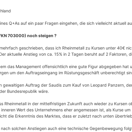
chland
ines Q+As auf ein paar Fragen eingehen, die sich vielleicht aktuell a
(WKN 703000) noch steigen ?
mehrfach geschrieben, dass ich Rheinmetall zu Kursen unter 40€ nic
r aktuelle Anstieg von ca. 15% in 2 Tagen beruht auf 2 Faktoren, di
dem das Management offensichtlich eine gute Figur abgegeben hat u
orgen um den Auftragseingang im Rüstungsgeschäft unberechtigt sin
 gewaltigen Auftrag der Saudis zum Kauf von Leopard Panzern, der 
der Bundesrepublik wäre.
ass Rheinmetall in der mittelfristigen Zukunft auch wieder zu Kursen 
 inneren Wert des Unternehmens eher angemessen ist, als Kurse um 
icht die Erkenntnis des Marktes, dass er zuletzt nach unten übertrie
ass nach solchen Anstiegen auch eine technische Gegenbewegung folg