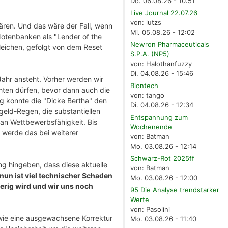
Do. 06.08.26 - 10:51
Live Journal 22.07.26
von: lutzs
wären. Und das wäre der Fall, wenn
Mi. 05.08.26 - 12:02
 Notenbanken als "Lender of the
Newron Pharmaceuticals
leichen, gefolgt von dem Reset
S.P.A. (NP5)
von: Halothanfuzzy
Di. 04.08.26 - 15:46
Jahr ansteht. Vorher werden wir
Biontech
ten dürfen, bevor dann auch die
von: tango
g konnte die "Dicke Bertha" den
Di. 04.08.26 - 12:34
geld-Regen, die substantiellen
Entspannung zum
an Wettbewerbsfähigkeit. Bis
Wochenende
 werde das bei weiterer
von: Batman
Mo. 03.08.26 - 12:14
Schwarz-Rot 2025ff
ung hingeben, dass diese aktuelle
von: Batman
nun ist viel technischer Schaden
Mo. 03.08.26 - 12:00
ierig wird und wir uns noch
95 Die Analyse trendstarker
Werte
von: Pasolini
 wie eine ausgewachsene Korrektur
Mo. 03.08.26 - 11:40