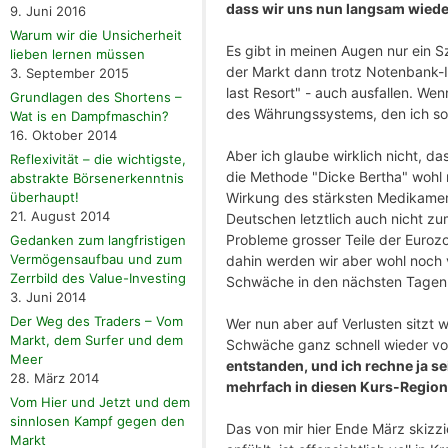
dass wir uns nun langsam wiede
9. Juni 2016
Warum wir die Unsicherheit
Es gibt in meinen Augen nur ein S
lieben lernen müssen
der Markt dann trotz Notenbank-In
3. September 2015
last Resort" - auch ausfallen. W
Grundlagen des Shortens –
des Währungssystems, den ich s
Wat is en Dampfmaschin?
16. Oktober 2014
Aber ich glaube wirklich nicht, d
Reflexivität – die wichtigste,
die Methode "Dicke Bertha" wohl
abstrakte Börsenerkenntnis
Wirkung des stärksten Medikament
überhaupt!
21. August 2014
Deutschen letztlich auch nicht zu
Probleme grosser Teile der Euroz
Gedanken zum langfristigen
Vermögensaufbau und zum
dahin werden wir aber wohl noch v
Zerrbild des Value-Investing
Schwäche in den nächsten Tagen 
3. Juni 2014
Der Weg des Traders – Vom
Wer nun aber auf Verlusten sitzt w
Markt, dem Surfer und dem
Schwäche ganz schnell wieder vorb
Meer
entstanden, und ich rechne ja s
28. März 2014
mehrfach in diesen Kurs-Regio
Vom Hier und Jetzt und dem
sinnlosen Kampf gegen den
Das von mir hier Ende März skizzi
Markt