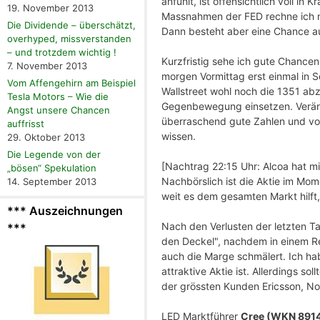
anfühlt, ist offensichtlich voll i
19. November 2013
Massnahmen der FED rechne ich nich
Die Dividende – überschätzt,
Dann besteht aber eine Chance a
overhyped, missverstanden
– und trotzdem wichtig !
Kurzfristig sehe ich gute Chancen
7. November 2013
morgen Vormittag erst einmal in 
Vom Affengehirn am Beispiel
Wallstreet wohl noch die 1351 abz
Tesla Motors – Wie die
Gegenbewegung einsetzen. Verän
Angst unsere Chancen
überraschend gute Zahlen und vor 
auffrisst
wissen.
29. Oktober 2013
Die Legende von der
[Nachtrag 22:15 Uhr: Alcoa hat mi
„bösen“ Spekulation
Nachbörslich ist die Aktie im Mom
14. September 2013
weit es dem gesamten Markt hilft,
*** Auszeichnungen
Nach den Verlusten der letzten 
***
den Deckel", nachdem in einem Re
auch die Marge schmälert. Ich hab
attraktive Aktie ist. Allerdings s
der grössten Kunden Ericsson, Nok
LED Marktführer
Cree (WKN 891