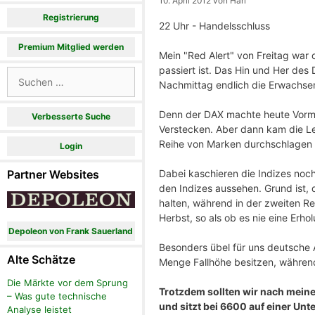
10. April 2012
von
Hari
Registrierung
22 Uhr - Handelsschluss
Premium Mitglied werden
Mein "Red Alert" von Freitag war o
passiert ist. Das Hin und Her de
Suchen
Nachmittag endlich die Erwachsen
nach:
Denn der DAX machte heute Vormit
Verbesserte Suche
Verstecken. Aber dann kam die Le
Reihe von Marken durchschlagen u
Login
Dabei kaschieren die Indizes noc
Partner Websites
den Indizes aussehen. Grund ist, 
halten, während in der zweiten Re
Herbst, so als ob es nie eine Erh
Depoleon von Frank Sauerland
Besonders übel für uns deutsche An
Alte Schätze
Menge Fallhöhe besitzen, währen
Die Märkte vor dem Sprung
Trotzdem sollten wir nach meiner
– Was gute technische
und sitzt bei 6600 auf einer Unt
Analyse leistet