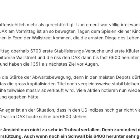
ffensichtlich mehr als gerechtfertigt. Und erneut war völlig irreleva
s DAX am Vormittag ist an so bewegten Tagen dem Spielen kleiner Kin
en in Form der Wallstreet kommen, die die ernsten Dinge des Lebe
tag oberhalb 6700 erste Stabilisierungs-Versuche und erste Käufer 
itbörse Wallstreet und die riss den DAX dann bis fast 6600 herunter
nd haben die 1351 als nächstes Ziel vor Augen.
h die Stärke der Abwärtsbewegung, denn in den meisten Depots dürft
das die gross kapitalisierten Titel noch vergleichsweise stabil bleib
ihe teilweise massiv abverkauft wird. Viele Aktien notieren nun wied
olung gegeben hätte.
leger ist an der Situation, dass in den US Indizes noch gar nicht vie
d wir im DAX heute schon bei 6600 stehen.
 Ansicht nun nicht zu sehr in Trübsal verfallen. Denn zumindest d
erstützung. Auch wenn noch ein Schwall bis 6400 herunter sehr gut