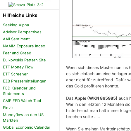
Hilfreiche Links
Seeking Alpha
Advisor Perspectives
AAII Sentiment
NAAIM Exposure Index
Fear and Greed
Bulkowskis Pattern Site
ETF Money Flow
Wenn sich dieses Muster nun ins G
es sich einfach um eine Verlageru
ETF Screener
aber nicht für zutreffend. Dafür
EZB Pressemitteilungen
das Gold profitieren konnte.
FED Kalender und
Statements
Das
Apple (WKN 865985)
auch h
CME FED Watch Tool
Wer in den letzten 12 Monaten sic
Finviz
hinterher ist man halt immer klüge
Moneyflow an den US
brechen sollte .....
Märkten
Global Economic Calendar
Wenn Sie meinen Markteinschätzung