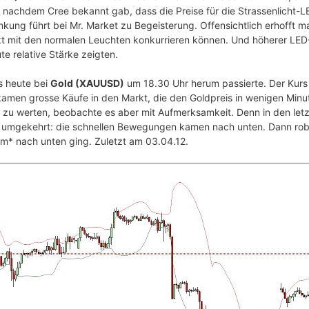
 nachdem Cree bekannt gab, dass die Preise für die Strassenlicht-LE
enkung führt bei Mr. Market zu Begeisterung. Offensichtlich erhofft 
kt mit den normalen Leuchten konkurrieren können. Und höherer LED-A
ute relative Stärke zeigten.
s heute bei
Gold (XAUUSD)
um 18.30 Uhr herum passierte. Der Kur
men grosse Käufe in den Markt, die den Goldpreis in wenigen Min
as zu werten, beobachte es aber mit Aufmerksamkeit. Denn in den le
mgekehrt: die schnellen Bewegungen kamen nach unten. Dann robb
m* nach unten ging. Zuletzt am 03.04.12.