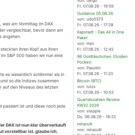
von: tango
Fr. 07.08.26 - 19:59
Guidance 05.08.26
von: udo0373
nt, was am Vormittag im DAX
Fr. 07.08.26 - 17:28
der vergleichbar, bevor dann am
Kapstadt - Das All in One
ns angehen.
Paket
von: Hari
steckten ihren Kopf aus ihren
Fr. 07.08.26 - 12:42
. Im S&P 500 haben wir nun eine
96 Goldtäschchen (Golden
Pocket)
von: Pasolini
Fr. 07.08.26 - 11:20
e es wesentlich schlimmer als in
en und so die Indizes zusammen
Bitcoin (BTC)
von: lutzs
er auf den Niveaus des letzten
Fr. 07.08.26 - 10:53
Quartalszahlen Review
KW32 2026
l passiert ist und diese noch jede
von: steppie
Do. 06.08.26 - 16:22
miraculli
er DAX ist nun klar überverkauft
von: miraculli
 vorstellbar ist, glaube ich,