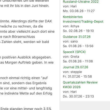
er Unsicherheit um die weiteren
Russland-Ukraine 2022
 mit ihr bis in den Juni hinein.
von: Hari
Mo. 03.08.26 - 11:27
Kombiniertes
önnte. Allerdings dürfte der DAX
Investment/Trading-Depot
chwäche zu rechnen, da die
von: ilchya
So. 02.08.26 - 19:10
nte aber vielleicht auch dort eine
e nach Börsenschluss
Guidance 31.07.26
von: sano
 Zahlen steht, werden wir bald
Sa. 01.08.26 - 13:56
SpaceX (SPCX)
von: Greta
en positiven Ausblick abgegeben.
Sa. 01.08.26 - 11:08
das Morgen Auftrieb geben. In wie
Journal 29.07.26
von: steppie
Fr. 31.07.26 - 15:58
noch einmal richtig einen "auf
Quartalszahlen Review
n sind, sondern das Ergebnis
KW30 2026
vor eine mittel- und langfristig
von: Hari
ine indirekte Wette auf den Erfolg
Do. 30.07.26 - 23:13
m Ende standen immer noch 3,5%