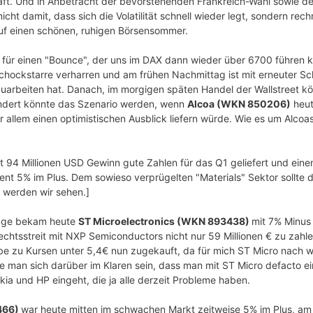
n Kraft. Und in Anbetracht der bevorstehenden Frankreich-Wahl sowie d
t damit, dass sich die Volatilität schnell wieder legt, sondern rechne
uf einen schönen, ruhigen Börsensommer.
 für einen "Bounce", der uns im DAX dann wieder über 6700 führen k
Schockstarre verharren und am frühen Nachmittag ist mit erneuter S
uarbeiten hat. Danach, im morgigen späten Handel der Wallstreet kön
dert könnte das Szenario werden, wenn
Alcoa (WKN 850206)
heut
allem einen optimistischen Ausblick liefern würde. Wie es um Alcoas
t 94 Millionen USD Gewinn gute Zahlen für das Q1 geliefert und ein
ent 5% im Plus. Dem sowieso verprügelten "Materials" Sektor sollte 
 werden wir sehen.]
Tage bekam heute
ST Microelectronics (WKN 893438)
mit 7% Minus 
chtsstreit mit NXP Semiconductors nicht nur 59 Millionen € zu zahle
e zu Kursen unter 5,4€ nun zugekauft, da für mich ST Micro nach wie 
ollte man sich darüber im Klaren sein, dass man mit ST Micro defacto e
ia und HP eingeht, die ja alle derzeit Probleme haben.
466)
war heute mitten im schwachen Markt zeitweise 5% im Plus, a