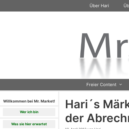
Zum
Über Hari
Üb
Inhalt
springen
Freier Content
Hari´s Mär
Willkommen bei Mr. Market!
Wer ich bin
der Abrec
Was sie hier erwartet