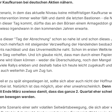
r Kaufkursen bei deutschen Aktien nähern.
zenario, in dem das aktuelle Niveau keine mittelfristigen Kaufkurse 
tervention immer weiter fällt und damit die letzten Bastionen - die
enn dieser Tag kommt, dürfte das an den Börsen einem Armageddon g
owieso irgendwann in den kommenden Jahren erwarte.
ass dieser "Tag der Abrechnung" schon so nahe ist und schon dieses 
 noch mehrfach mit steigender Verzweiflung der Handelnden beobach
s nachlässt und das Unvermeidliche naht. Schon im ersten Weltkrie
m Sieg verhelfen. Und ich glaube nicht, dass man durch einen Papier
one wird lösen können - weder die Überschuldung, noch den Mangel 
iele Rallys erleben und deshalb habe ich heute leicht zugekauft und
auch weiterhin Zug um Zug tun.
eil er zu spät eingestiegen ist, sollte sich aber auch nicht der Hoffn
ei ist. Natürlich ist das möglich, aber eher unwahrscheinlich.
Denn 
eit Ende März sowieso damit, dass das ganze 2. Quartal eher schw
nen bewegen werden.
erte Szenario einer sehr volatilen Seitwärtsbewegung, die sich aber