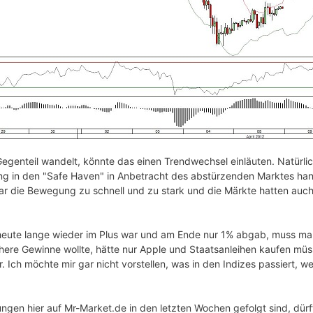
egenteil wandelt, könnte das einen Trendwechsel einläuten. Natürlich
ng in den "Safe Haven" in Anbetracht des abstürzenden Marktes hand
 war die Bewegung zu schnell und zu stark und die Märkte hatten au
eute lange wieder im Plus war und am Ende nur 1% abgab, muss man 
here Gewinne wollte, hätte nur Apple und Staatsanleihen kaufen müs
r. Ich möchte mir gar nicht vorstellen, was in den Indizes passiert, 
en hier auf Mr-Market.de in den letzten Wochen gefolgt sind, dürfte