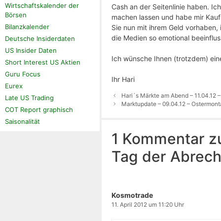
Wirtschaftskalender der
Cash an der Seitenlinie haben. I
Börsen
machen lassen und habe mir Kaufl
Bilanzkalender
Sie nun mit ihrem Geld vorhaben, 
die Medien so emotional beeinflu
Deutsche Insiderdaten
US Insider Daten
Ich wünsche Ihnen (trotzdem) ei
Short Interest US Aktien
Guru Focus
Ihr Hari
Eurex
Hari´s Märkte am Abend – 11.04.12 –
Late US Trading
Marktupdate – 09.04.12 – Ostermont
COT Report graphisch
Saisonalität
1 Kommentar zu
Tag der Abrec
Kosmotrade
11. April 2012 um 11:20 Uhr