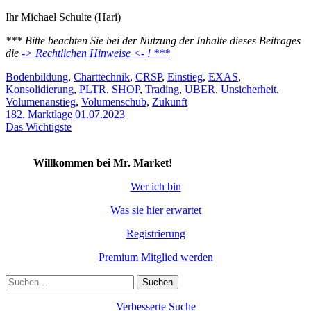
Ihr Michael Schulte (Hari)
*** Bitte beachten Sie bei der Nutzung der Inhalte dieses Beitrages
die
-> Rechtlichen Hinweise <- ! ***
Schlagwörter
Bodenbildung
,
Charttechnik
,
CRSP
,
Einstieg
,
EXAS
,
Konsolidierung
,
PLTR
,
SHOP
,
Trading
,
UBER
,
Unsicherheit
,
Volumenanstieg
,
Volumenschub
,
Zukunft
182. Marktlage 01.07.2023
Das Wichtigste
Willkommen bei Mr. Market!
Wer ich bin
Was sie hier erwartet
Registrierung
Premium Mitglied werden
Suchen
nach:
Verbesserte Suche