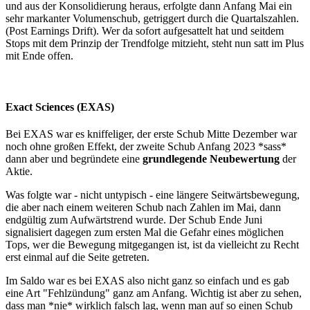
und aus der Konsolidierung heraus, erfolgte dann Anfang Mai ein
sehr markanter Volumenschub, getriggert durch die Quartalszahlen.
(Post Earnings Drift). Wer da sofort aufgesattelt hat und seitdem
Stops mit dem Prinzip der Trendfolge mitzieht, steht nun satt im Plus
mit Ende offen.
Exact Sciences (EXAS)
Bei EXAS war es kniffeliger, der erste Schub Mitte Dezember war
noch ohne großen Effekt, der zweite Schub Anfang 2023 *sass*
dann aber und begründete eine
grundlegende Neubewertung
der
Aktie.
Was folgte war - nicht untypisch - eine längere Seitwärtsbewegung,
die aber nach einem weiteren Schub nach Zahlen im Mai, dann
endgültig zum Aufwärtstrend wurde. Der Schub Ende Juni
signalisiert dagegen zum ersten Mal die Gefahr eines möglichen
Tops, wer die Bewegung mitgegangen ist, ist da vielleicht zu Recht
erst einmal auf die Seite getreten.
Im Saldo war es bei EXAS also nicht ganz so einfach und es gab
eine Art "Fehlzündung" ganz am Anfang. Wichtig ist aber zu sehen,
dass man *nie* wirklich falsch lag, wenn man auf so einen Schub