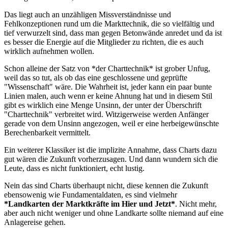
Das liegt auch an unzähligen Missverständnisse und
Fehlkonzeptionen rund um die Markttechnik, die so vielfältig und
tief verwurzelt sind, dass man gegen Betonwände anredet und da ist
es besser die Energie auf die Mitglieder zu richten, die es auch
wirklich aufnehmen wollen.
Schon alleine der Satz von *der Charttechnik* ist grober Unfug,
weil das so tut, als ob das eine geschlossene und geprüfte
"Wissenschaft" wäre. Die Wahrheit ist, jeder kann ein paar bunte
Linien malen, auch wenn er keine Ahnung hat und in diesem Stil
gibt es wirklich eine Menge Unsinn, der unter der Überschrift
"Charttechnik" verbreitet wird. Witzigerweise werden Anfänger
gerade von dem Unsinn angezogen, weil er eine herbeigewünschte
Berechenbarkeit vermittelt.
Ein weiterer Klassiker ist die implizite Annahme, dass Charts dazu
gut wären die Zukunft vorherzusagen. Und dann wundern sich die
Leute, dass es nicht funktioniert, echt lustig.
Nein das sind Charts überhaupt nicht, diese kennen die Zukunft
ebensowenig wie Fundamentaldaten, es sind vielmehr
*Landkarten der Marktkräfte im Hier und Jetzt*
. Nicht mehr,
aber auch nicht weniger und ohne Landkarte sollte niemand auf eine
Anlagereise gehen.