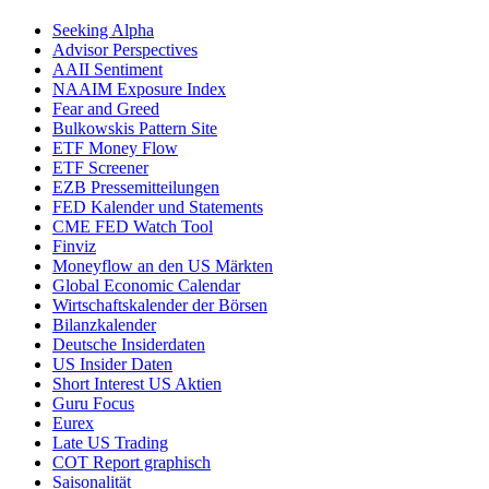
Seeking Alpha
Advisor Perspectives
AAII Sentiment
NAAIM Exposure Index
Fear and Greed
Bulkowskis Pattern Site
ETF Money Flow
ETF Screener
EZB Pressemitteilungen
FED Kalender und Statements
CME FED Watch Tool
Finviz
Moneyflow an den US Märkten
Global Economic Calendar
Wirtschaftskalender der Börsen
Bilanzkalender
Deutsche Insiderdaten
US Insider Daten
Short Interest US Aktien
Guru Focus
Eurex
Late US Trading
COT Report graphisch
Saisonalität