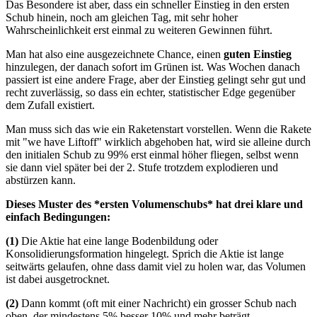
Das Besondere ist aber, dass ein schneller Einstieg in den ersten
Schub hinein, noch am gleichen Tag, mit sehr hoher
Wahrscheinlichkeit erst einmal zu weiteren Gewinnen führt.
Man hat also eine ausgezeichnete Chance, einen
guten Einstieg
hinzulegen, der danach sofort im Grünen ist. Was Wochen danach
passiert ist eine andere Frage, aber der Einstieg gelingt sehr gut und
recht zuverlässig, so dass ein echter, statistischer Edge gegenüber
dem Zufall existiert.
Man muss sich das wie ein Raketenstart vorstellen. Wenn die Rakete
mit "we have Liftoff" wirklich abgehoben hat, wird sie alleine durch
den initialen Schub zu 99% erst einmal höher fliegen, selbst wenn
sie dann viel später bei der 2. Stufe trotzdem explodieren und
abstürzen kann.
Dieses Muster des *ersten Volumenschubs* hat drei klare und
einfach Bedingungen:
(1)
Die Aktie hat eine lange Bodenbildung oder
Konsolidierungsformation hingelegt. Sprich die Aktie ist lange
seitwärts gelaufen, ohne dass damit viel zu holen war, das Volumen
ist dabei ausgetrocknet.
(2)
Dann kommt (oft mit einer Nachricht) ein grosser Schub nach
oben, der mindestens 5% besser 10% und mehr beträgt.