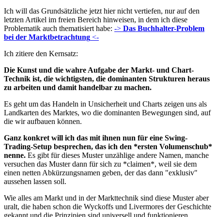
Ich will das Grundsätzliche jetzt hier nicht vertiefen, nur auf den
letzten Artikel im freien Bereich hinweisen, in dem ich diese
Problematik auch thematisiert habe:
->
Das Buchhalter-Problem
bei der Marktbetrachtung
<-
Ich zitiere den Kernsatz:
Die Kunst und die wahre Aufgabe der Markt- und Chart-
Technik ist, die wichtigsten, die dominanten Strukturen heraus
zu arbeiten und damit handelbar zu machen.
Es geht um das Handeln in Unsicherheit und Charts zeigen uns als
Landkarten des Marktes, wo die dominanten Bewegungen sind, auf
die wir aufbauen können.
Ganz konkret will ich das mit ihnen nun für eine Swing-
Trading-Setup besprechen, das ich den *ersten Volumenschub*
nenne.
Es gibt für dieses Muster unzählige andere Namen, manche
versuchen das Muster dann für sich zu *claimen*, weil sie dem
einen netten Abkürzungsnamen geben, der das dann "exklusiv"
aussehen lassen soll.
Wie alles am Markt und in der Markttechnik sind diese Muster aber
uralt, die haben schon die Wyckoffs und Livermores der Geschichte
gekannt und die Prinzipien sind universell und funktionieren