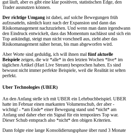
gut läuft, aber es gibt eine klar positiven, statistischen Edge, den
Trader ausnutzen können.
Der richtige Umgang
ist dabei, auf solche Bewegungen früh
aufzusatteln, nämlich kurz nach der Expansion und dann das
Rísikomanagement nachzuziehen. Und wenn man dann irgendwann
den Eindruck entwickelt, dass das Momentum nachlässt und sich ein
Top ankündigt, steigt man nicht vorschnell aus, zieht aber das
Risikomanagement näher heran, bis man abgeworfen wird.
Aber Worte sind geduldig, ich will ihnen mal
fünf aktuelle
Beispiele
zeigen, die wir *alle* in den letzten Wochen *live* im
täglichen Artikel (Hari Live Stream) besprochen haben. Es sind
bewusst nicht immer perfekte Beispiele, weil die Realität ist selten
perfekt.
Uber Technologies (UBER)
An den Anfang stelle ich mit UBER ein Lehrbuchbeispiel. UBER
hatte im Februar einen markanten Volumenschub, der aber -
wichtig! - *am Ende* einer Bewegung stand und *nicht* am
Anfang und daher eher ein Signal für ein temporäres Top war.
Dieser Schub entsprach also *nicht* den obigen Kriterien.
Dann folgte eine lange Konsolidierungsphase über rund 3 Monate