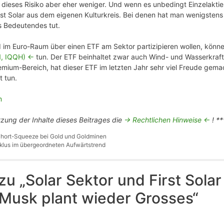
 dieses Risiko aber eher weniger. Und wenn es unbedingt Einzelaktien
t Solar aus dem eigenen Kulturkreis. Bei denen hat man wenigstens
 Bedeutendes tut.
nd im Euro-Raum über einen ETF am Sektor partizipieren wollen, könn
, IQQH) <-
tun. Der ETF beinhaltet zwar auch Wind- und Wasserkraft-
remium-Bereich, hat dieser ETF im letzten Jahr sehr viel Freude gema
t tun.
m
tzung der Inhalte dieses Beitrages die
-> Rechtlichen Hinweise <-
! **
hort-Squeeze bei Gold und Goldminen
lus im übergeordneten Aufwärtstrend
 „Solar Sektor und First Solar
 Musk plant wieder Grosses“