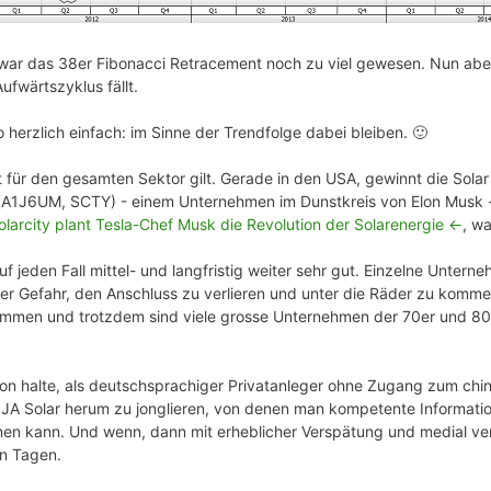
war das 38er Fibonacci Retracement noch zu viel gewesen. Nun aber s
ufwärtszyklus fällt.
lso herzlich einfach: im Sinne der Trendfolge dabei bleiben. 🙂
für den gesamten Sektor gilt. Gerade in den USA, gewinnt die Solar 
y (A1J6UM, SCTY) - einem Unternehmen im Dunstkreis von Elon Musk -
olarcity plant Tesla-Chef Musk die Revolution der Solarenergie <-
, wa
f jeden Fall mittel- und langfristig weiter sehr gut. Einzelne Untern
 Gefahr, den Anschluss zu verlieren und unter die Räder zu kommen.
ommen und trotzdem sind viele grosse Unternehmen der 70er und 8
n halte, als deutschsprachiger Privatanleger ohne Zugang zum chin
JA Solar herum zu jonglieren, von denen man kompetente Informati
en kann. Und wenn, dann mit erheblicher Verspätung und medial ver
n Tagen.