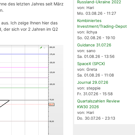
Russland-Ukraine 2022
nne des letzten Jahres seit März
von: Hari
n.
Mo. 03.08.26 - 11:27
Kombiniertes
aus. Ich zeige Ihnen hier das
Investment/Trading-Depot
, der sich vor 2 Jahren im Q2
von: ilchya
So. 02.08.26 - 19:10
Guidance 31.07.26
von: sano
Sa. 01.08.26 - 13:56
SpaceX (SPCX)
von: Greta
Sa. 01.08.26 - 11:08
Journal 29.07.26
von: steppie
Fr. 31.07.26 - 15:58
Quartalszahlen Review
KW30 2026
von: Hari
Do. 30.07.26 - 23:13