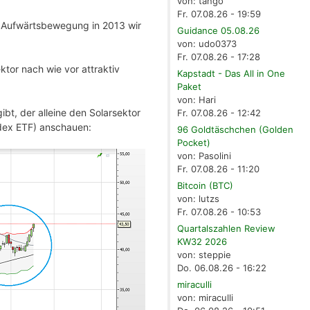
von: tango
Fr. 07.08.26 - 19:59
le Aufwärtsbewegung in 2013 wir
Guidance 05.08.26
von: udo0373
Fr. 07.08.26 - 17:28
ktor nach wie vor attraktiv
Kapstadt - Das All in One
Paket
von: Hari
t, der alleine den Solarsektor
Fr. 07.08.26 - 12:42
dex ETF) anschauen:
96 Goldtäschchen (Golden
Pocket)
von: Pasolini
Fr. 07.08.26 - 11:20
Bitcoin (BTC)
von: lutzs
Fr. 07.08.26 - 10:53
Quartalszahlen Review
KW32 2026
von: steppie
Do. 06.08.26 - 16:22
miraculli
von: miraculli