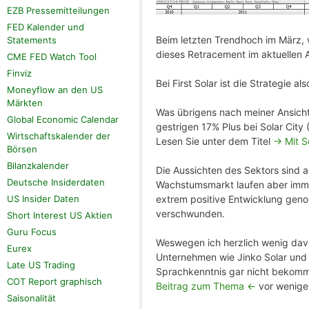
EZB Pressemitteilungen
FED Kalender und
Beim letzten Trendhoch im März, 
Statements
dieses Retracement im aktuellen A
CME FED Watch Tool
Finviz
Bei First Solar ist die Strategie a
Moneyflow an den US
Märkten
Was übrigens nach meiner Ansicht 
Global Economic Calendar
gestrigen 17% Plus bei Solar Cit
Wirtschaftskalender der
Lesen Sie unter dem Titel
-> Mit S
Börsen
Bilanzkalender
Die Aussichten des Sektors sind au
Deutsche Insiderdaten
Wachstumsmarkt laufen aber immer
extrem positive Entwicklung gen
US Insider Daten
verschwunden.
Short Interest US Aktien
Guru Focus
Weswegen ich herzlich wenig davo
Eurex
Unternehmen wie Jinko Solar und 
Late US Trading
Sprachkenntnis gar nicht bekomm
COT Report graphisch
Beitrag zum Thema <-
vor wenige
Saisonalität