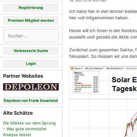
18. Juni 2014
von
Hari
Registrierung
Ich habe hier in den letzten beid
hier voll mitgenommen haben.
Premium Mitglied werden
Heute will ich Ihnen in der Kombin
Suchen
aussieht und gerade die Aktie von
nach:
Zunächst zum gesamten Sektor, fü
Verbesserte Suche
fokussiert. So müssen wir uns d
Login
Partner Websites
Depoleon von Frank Sauerland
Alte Schätze
Die Märkte vor dem Sprung
– Was gute technische
Analyse leistet