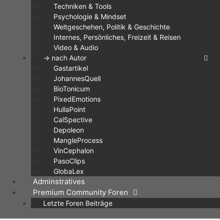
Techniken & Tools
Psychologie & Mindset
Weltgeschehen, Politik & Geschichte
Internes, Persönliches, Freizeit & Reisen
Video & Audio
-> nach Autor
Gastartikel
JohannesQuell
BioTonicum
PixedEmotions
HullaPoint
CalSpective
Depoleon
MangleProcess
VinCephalon
PasoClips
GlobaLex
Adminstratives
Premium Community Foren
Letzte Foren Beiträge