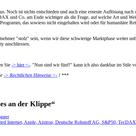
us. Noch ist nichts entschieden und auch eine erneute Auflösung nach 
 DAX und Co. am Ende wichtiger als die Frage, auf welche Art und Wei
ein Programm, das sowieso nicht eingehalten wird oder für humanitäre Re
ilnehmer "stolz" sein, wenn wir diese schwierige Marktphase weiter unbe
ty anschliessen.
en Sie
-> hier <-
. "Nun sind wir fünf!" kann ich also dankbar im Stile
ie
-> Rechtlichen Hinweise <-
! ***
es an der Klippe“
ogger
ed Internet, Apple, Aixtron, Deutsche Rohstoff AG, S&P50, TecDAX, 