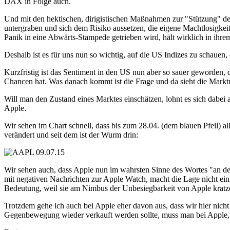
DAX in Folge auch.
Und mit den hektischen, dirigistischen Maßnahmen zur "Stützung" de
untergraben und sich dem Risiko aussetzen, die eigene Machtlosigkei
Panik in eine Abwärts-Stampede getrieben wird, hält wirklich in ihr
Deshalb ist es für uns nun so wichtig, auf die US Indizes zu schauen
Kurzfristig ist das Sentiment in den US nun aber so sauer geworden,
Chancen hat. Was danach kommt ist die Frage und da sieht die Marktme
Will man den Zustand eines Marktes einschätzen, lohnt es sich dabei 
Apple.
Wir sehen im Chart schnell, dass bis zum 28.04. (dem blauen Pfeil) a
verändert und seit dem ist der Wurm drin:
Wir sehen auch, dass Apple nun im wahrsten Sinne des Wortes "an de
mit negativen Nachrichten zur Apple Watch, macht die Lage nicht ein
Bedeutung, weil sie am Nimbus der Unbesiegbarkeit von Apple kratz
Trotzdem gehe ich auch bei Apple eher davon aus, dass wir hier nicht 
Gegenbewegung wieder verkauft werden sollte, muss man bei Apple, 