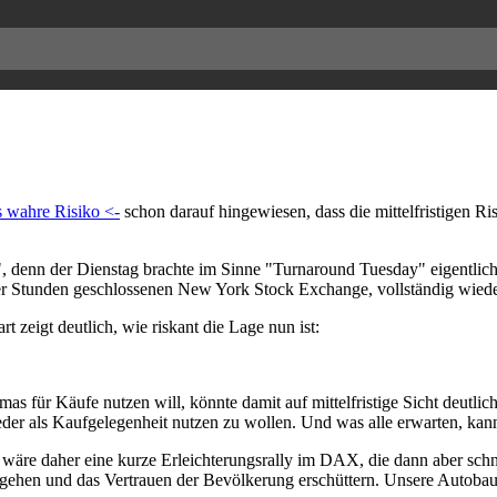
 wahre Risiko <-
schon darauf hingewiesen, dass die mittelfristigen R
s", denn der Dienstag brachte im Sinne "Turnaround Tuesday" eigentli
er Stunden geschlossenen New York Stock Exchange, vollständig wied
zeigt deutlich, wie riskant die Lage nun ist:
mas für Käufe nutzen will, könnte damit auf mittelfristige Sicht deutl
der als Kaufgelegenheit nutzen zu wollen. Und was alle erwarten, kan
, wäre daher eine kurze Erleichterungsrally im DAX, die dann aber sch
er gehen und das Vertrauen der Bevölkerung erschüttern. Unsere Autoba