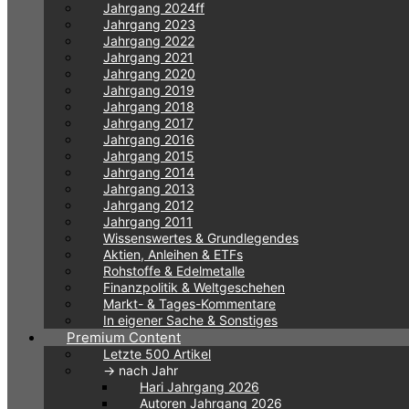
Jahrgang 2024ff
Jahrgang 2023
Jahrgang 2022
Jahrgang 2021
Jahrgang 2020
Jahrgang 2019
Jahrgang 2018
Jahrgang 2017
Jahrgang 2016
Jahrgang 2015
Jahrgang 2014
Jahrgang 2013
Jahrgang 2012
Jahrgang 2011
Wissenswertes & Grundlegendes
Aktien, Anleihen & ETFs
Rohstoffe & Edelmetalle
Finanzpolitik & Weltgeschehen
Markt- & Tages-Kommentare
In eigener Sache & Sonstiges
Premium Content
Letzte 500 Artikel
-> nach Jahr
Hari Jahrgang 2026
Autoren Jahrgang 2026