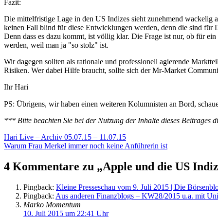
Fazit:
Die mittelfristige Lage in den US Indizes sieht zunehmend wackelig a
keinen Fall blind für diese Entwicklungen werden, denn die sind für
Denn dass es dazu kommt, ist völlig klar. Die Frage ist nur, ob für 
werden, weil man ja "so stolz" ist.
Wir dagegen sollten als rationale und professionell agierende Marktte
Risiken. Wer dabei Hilfe braucht, sollte sich der Mr-Market Communi
Ihr Hari
PS: Übrigens, wir haben einen weiteren Kolumnisten an Bord, schau
*** Bitte beachten Sie bei der Nutzung der Inhalte dieses Beitrages d
Hari Live – Archiv 05.07.15 – 11.07.15
Warum Frau Merkel immer noch keine Anführerin ist
4 Kommentare zu „Apple und die US Indiz
Pingback:
Kleine Presseschau vom 9. Juli 2015 | Die Börsenbl
Pingback:
Aus anderen Finanzblogs – KW28/2015 u.a. mit Unit
Marko Momentum
10. Juli 2015 um 22:41 Uhr