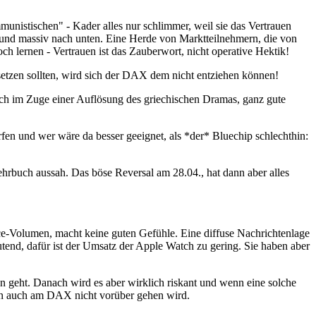
nistischen" - Kader alles nur schlimmer, weil sie das Vertrauen
l und massiv nach unten. Eine Herde von Marktteilnehmern, die von
h lernen - Vertrauen ist das Zauberwort, nicht operative Hektik!
nsetzen sollten, wird sich der DAX dem nicht entziehen können!
auch im Zuge einer Auflösung des griechischen Dramas, ganz gute
fen und wer wäre da besser geeignet, als *der* Bluechip schlechthin:
ehrbuch aussah. Das böse Reversal am 28.04., hat dann aber alles
ce-Volumen, macht keine guten Gefühle. Eine diffuse Nachrichtenlage
tend, dafür ist der Umsatz der Apple Watch zu gering. Sie haben aber
ben geht. Danach wird es aber wirklich riskant und wenn eine solche
nn auch am DAX nicht vorüber gehen wird.