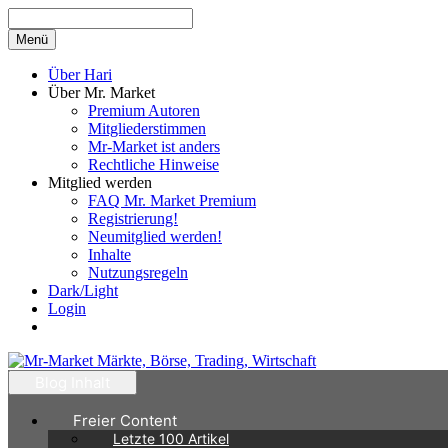
Zum
Inhalt
Menü
springen
Über Hari
Über Mr. Market
Premium Autoren
Mitgliederstimmen
Mr-Market ist anders
Rechtliche Hinweise
Mitglied werden
FAQ Mr. Market Premium
Registrierung!
Neumitglied werden!
Inhalte
Nutzungsregeln
Dark/Light
Login
Blog Inhalt
Freier Content
Letzte 100 Artikel