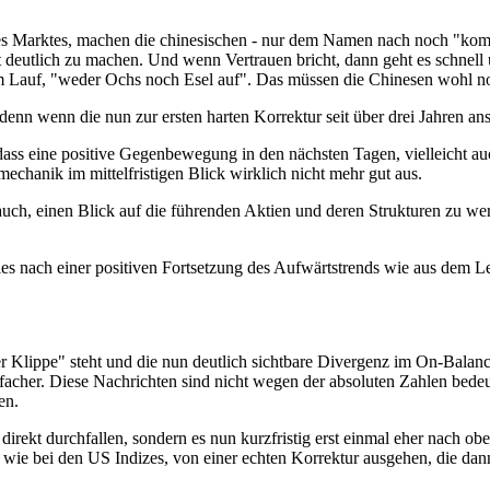
s Marktes, machen die chinesischen - nur dem Namen nach noch "kommu
t deutlich zu machen. Und wenn Vertrauen bricht, dann geht es schnel
em Lauf, "weder Ochs noch Esel auf". Das müssen die Chinesen wohl noc
, denn wenn die nun zur ersten harten Korrektur seit über drei Jahren a
 dass eine positive Gegenbewegung in den nächsten Tagen, vielleicht 
chanik im mittelfristigen Blick wirklich nicht mehr gut aus.
auch, einen Blick auf die führenden Aktien und deren Strukturen zu wer
lles nach einer positiven Fortsetzung des Aufwärtstrends wie aus dem L
r Klippe" steht und die nun deutlich sichtbare Divergenz im On-Balan
facher. Diese Nachrichten sind nicht wegen der absoluten Zahlen bedeu
en.
direkt durchfallen, sondern es nun kurzfristig erst einmal eher nach o
wie bei den US Indizes, von einer echten Korrektur ausgehen, die da