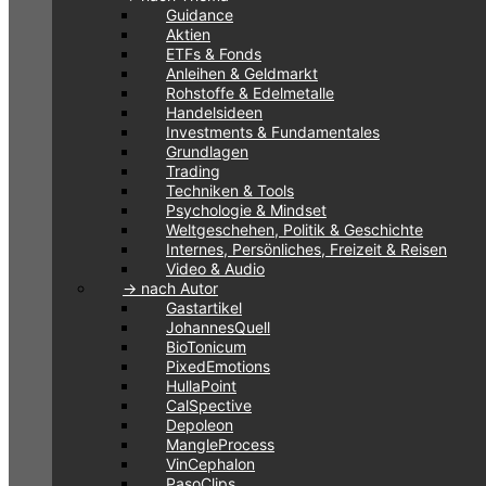
Guidance
Aktien
ETFs & Fonds
Anleihen & Geldmarkt
Rohstoffe & Edelmetalle
Handelsideen
Investments & Fundamentales
Grundlagen
Trading
Techniken & Tools
Psychologie & Mindset
Weltgeschehen, Politik & Geschichte
Internes, Persönliches, Freizeit & Reisen
Video & Audio
-> nach Autor
Gastartikel
JohannesQuell
BioTonicum
PixedEmotions
HullaPoint
CalSpective
Depoleon
MangleProcess
VinCephalon
PasoClips