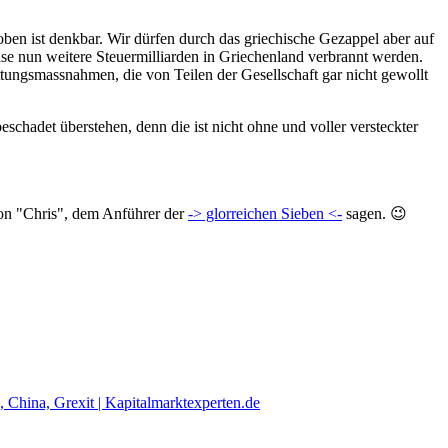
oben ist denkbar. Wir dürfen durch das griechische Gezappel aber auf
se nun weitere Steuermilliarden in Griechenland verbrannt werden.
ttungsmassnahmen, die von Teilen der Gesellschaft gar nicht gewollt
schadet überstehen, denn die ist nicht ohne und voller versteckter
 von "Chris", dem Anführer der
-> glorreichen Sieben <-
sagen. 😉
China, Grexit | Kapitalmarktexperten.de