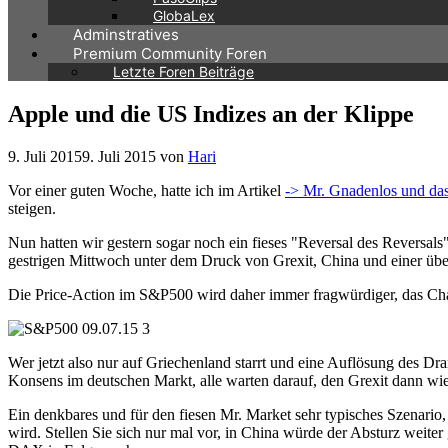
GlobaLex
Adminstratives
Premium Community Foren
Letzte Foren Beiträge
Apple und die US Indizes an der Klippe
9. Juli 2015
9. Juli 2015
von
Hari
Vor einer guten Woche, hatte ich im Artikel
-> Mr. Gnadenlos und das
steigen.
Nun hatten wir gestern sogar noch ein fieses "Reversal des Reversal
gestrigen Mittwoch unter dem Druck von Grexit, China und einer üb
Die Price-Action im S&P500 wird daher immer fragwürdiger, das Chart 
Wer jetzt also nur auf Griechenland starrt und eine Auflösung des Dra
Konsens im deutschen Markt, alle warten darauf, den Grexit dann wie
Ein denkbares und für den fiesen Mr. Market sehr typisches Szenario
wird. Stellen Sie sich nur mal vor, in China würde der Absturz weit