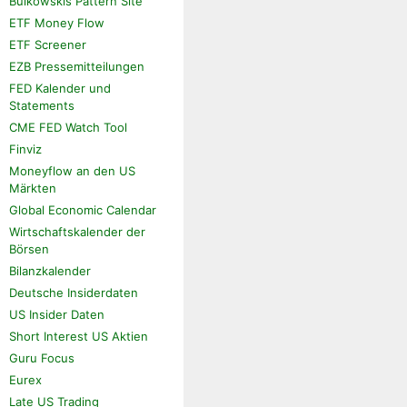
Bulkowskis Pattern Site
ETF Money Flow
ETF Screener
EZB Pressemitteilungen
FED Kalender und
Statements
CME FED Watch Tool
Finviz
Moneyflow an den US
Märkten
Global Economic Calendar
Wirtschaftskalender der
Börsen
Bilanzkalender
Deutsche Insiderdaten
US Insider Daten
Short Interest US Aktien
Guru Focus
Eurex
Late US Trading